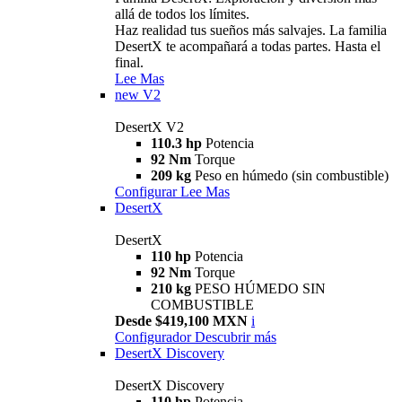
allá de todos los límites.
Haz realidad tus sueños más salvajes. La familia
DesertX te acompañará a todas partes. Hasta el
final.
Lee Mas
new
V2
DesertX V2
110.3 hp
Potencia
92 Nm
Torque
209 kg
Peso en húmedo (sin combustible)
Configurar
Lee Mas
DesertX
DesertX
110 hp
Potencia
92 Nm
Torque
210 kg
PESO HÚMEDO SIN
COMBUSTIBLE
Desde $419,100 MXN
i
Configurador
Descubrir más
DesertX Discovery
DesertX Discovery
110 hp
Potencia