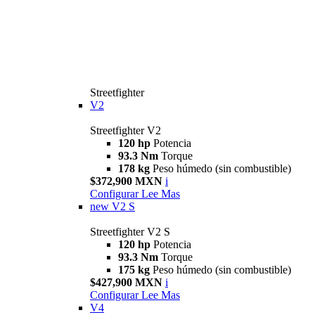
Streetfighter
V2
Streetfighter V2
120 hp
Potencia
93.3 Nm
Torque
178 kg
Peso húmedo (sin combustible)
$372,900 MXN
i
Configurar
Lee Mas
new
V2 S
Streetfighter V2 S
120 hp
Potencia
93.3 Nm
Torque
175 kg
Peso húmedo (sin combustible)
$427,900 MXN
i
Configurar
Lee Mas
V4