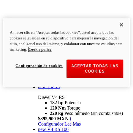
Al hacer clic en “Aceptar todas las cookies”, usted acepta que las
Diavel
cookies se guarden en su dispositivo para mejorar la navegación del
V4
sitio, analizar el uso del mismo, y colaborar con nuestros estudios para
Diavel V4
marketing.
Cookie policy
168 hp
Potencia
126 Nm
Torque
223 kg
PESO HÚMEDO SIN
Configuración de cookies
ACEPTAR TODAS LAS
COMBUSTIBLE
COOKIES
Desde $616,900 MXN
i
Configurador
Lee Mas
new
V4 RS
Diavel V4 RS
182 hp
Potencia
120 Nm
Torque
220 kg
Peso húmedo (sin combustible)
$895,900 MXN
i
Configurador
Lee Mas
new
V4 RS 100