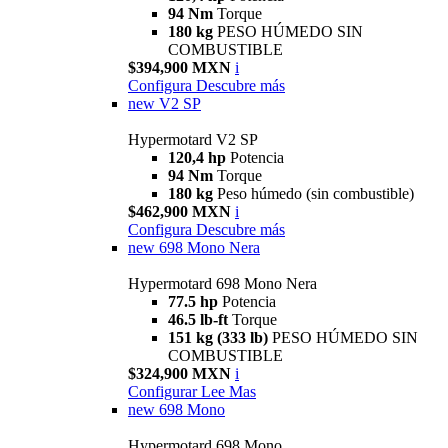
94 Nm
Torque
180 kg
PESO HÚMEDO SIN
COMBUSTIBLE
$394,900 MXN
i
Configura
Descubre más
new
V2 SP
Hypermotard V2 SP
120,4 hp
Potencia
94 Nm
Torque
180 kg
Peso húmedo (sin combustible)
$462,900 MXN
i
Configura
Descubre más
new
698 Mono Nera
Hypermotard 698 Mono Nera
77.5 hp
Potencia
46.5 lb-ft
Torque
151 kg (333 lb)
PESO HÚMEDO SIN
COMBUSTIBLE
$324,900 MXN
i
Configurar
Lee Mas
new
698 Mono
Hypermotard 698 Mono