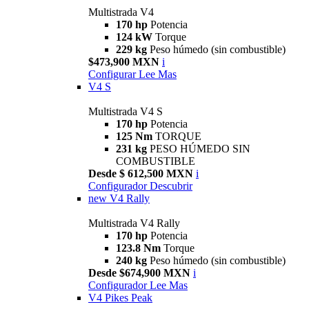
Multistrada V4
170 hp
Potencia
124 kW
Torque
229 kg
Peso húmedo (sin combustible)
$473,900 MXN
i
Configurar
Lee Mas
V4 S
Multistrada V4 S
170 hp
Potencia
125 Nm
TORQUE
231 kg
PESO HÚMEDO SIN
COMBUSTIBLE
Desde $ 612,500 MXN
i
Configurador
Descubrir
new
V4 Rally
Multistrada V4 Rally
170 hp
Potencia
123.8 Nm
Torque
240 kg
Peso húmedo (sin combustible)
Desde $674,900 MXN
i
Configurador
Lee Mas
V4 Pikes Peak