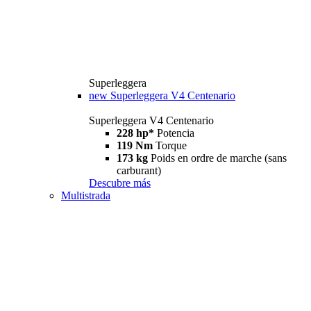
Superleggera
new
Superleggera V4 Centenario
Superleggera V4 Centenario
228 hp*
Potencia
119 Nm
Torque
173 kg
Poids en ordre de marche (sans
carburant)
Descubre más
Multistrada