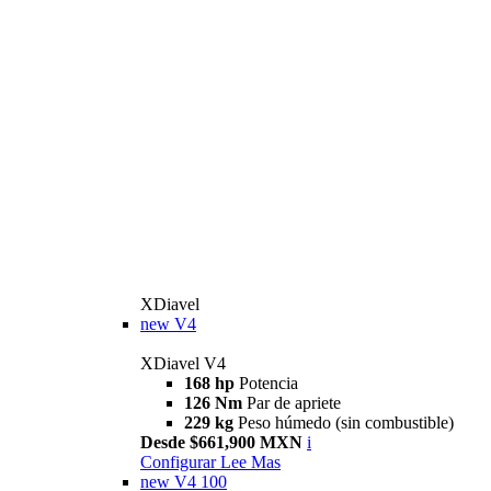
XDiavel
new
V4
XDiavel V4
168 hp
Potencia
126 Nm
Par de apriete
229 kg
Peso húmedo (sin combustible)
Desde $661,900 MXN
i
Configurar
Lee Mas
new
V4 100