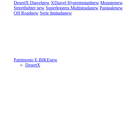
DesertX
Diavel
new
XDiavel
Hypermotard
new
Monster
new
Streetfighter
new
Superleggera
Multistrada
new
Panigale
new
Off Road
new
Serie limitada
new
Patrimonio
E-BIKE
new
DesertX