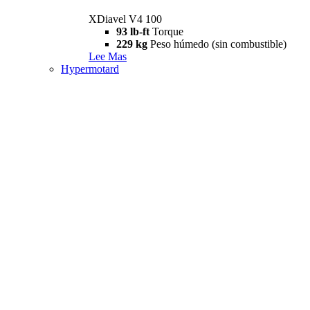
XDiavel V4 100
93 lb-ft
Torque
229 kg
Peso húmedo (sin combustible)
Lee Mas
Hypermotard