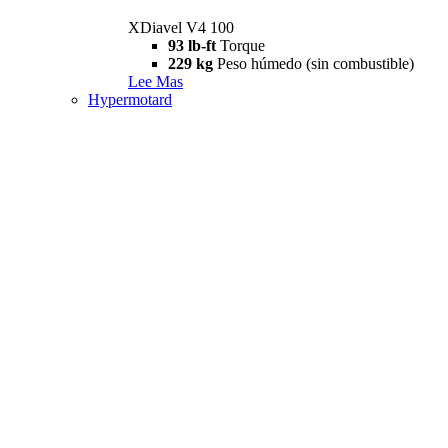
XDiavel V4 100
93 lb-ft
Torque
229 kg
Peso húmedo (sin combustible)
Lee Mas
Hypermotard