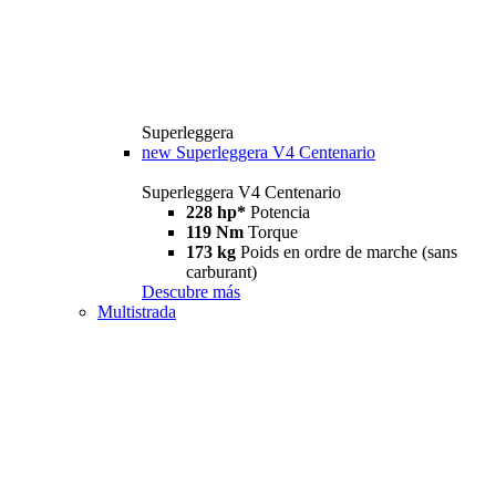
Superleggera
new
Superleggera V4 Centenario
Superleggera V4 Centenario
228 hp*
Potencia
119 Nm
Torque
173 kg
Poids en ordre de marche (sans
carburant)
Descubre más
Multistrada