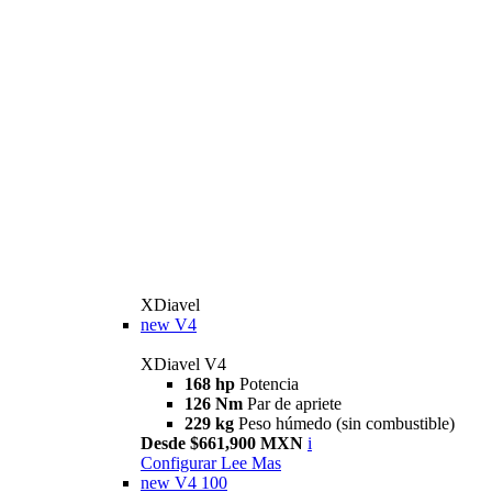
XDiavel
new
V4
XDiavel V4
168 hp
Potencia
126 Nm
Par de apriete
229 kg
Peso húmedo (sin combustible)
Desde $661,900 MXN
i
Configurar
Lee Mas
new
V4 100