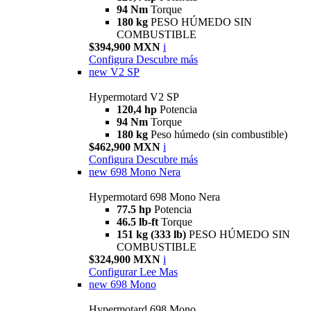
94 Nm
Torque
180 kg
PESO HÚMEDO SIN
COMBUSTIBLE
$394,900 MXN
i
Configura
Descubre más
new
V2 SP
Hypermotard V2 SP
120,4 hp
Potencia
94 Nm
Torque
180 kg
Peso húmedo (sin combustible)
$462,900 MXN
i
Configura
Descubre más
new
698 Mono Nera
Hypermotard 698 Mono Nera
77.5 hp
Potencia
46.5 lb-ft
Torque
151 kg (333 lb)
PESO HÚMEDO SIN
COMBUSTIBLE
$324,900 MXN
i
Configurar
Lee Mas
new
698 Mono
Hypermotard 698 Mono