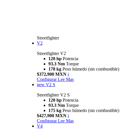
Streetfighter
V2
Streetfighter V2
120 hp
Potencia
93.3 Nm
Torque
178 kg
Peso húmedo (sin combustible)
$372,900 MXN
i
Configurar
Lee Mas
new
V2 S
Streetfighter V2 S
120 hp
Potencia
93.3 Nm
Torque
175 kg
Peso húmedo (sin combustible)
$427,900 MXN
i
Configurar
Lee Mas
V4