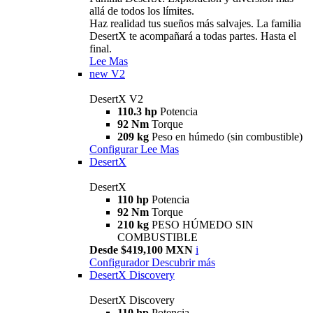
allá de todos los límites.
Haz realidad tus sueños más salvajes. La familia
DesertX te acompañará a todas partes. Hasta el
final.
Lee Mas
new
V2
DesertX V2
110.3 hp
Potencia
92 Nm
Torque
209 kg
Peso en húmedo (sin combustible)
Configurar
Lee Mas
DesertX
DesertX
110 hp
Potencia
92 Nm
Torque
210 kg
PESO HÚMEDO SIN
COMBUSTIBLE
Desde $419,100 MXN
i
Configurador
Descubrir más
DesertX Discovery
DesertX Discovery
110 hp
Potencia