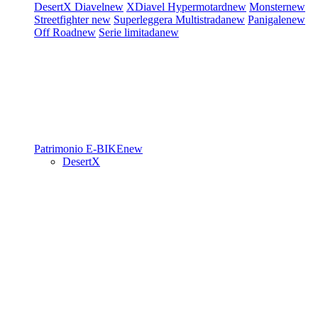
DesertX
Diavel
new
XDiavel
Hypermotard
new
Monster
new
Streetfighter
new
Superleggera
Multistrada
new
Panigale
new
Off Road
new
Serie limitada
new
Patrimonio
E-BIKE
new
DesertX