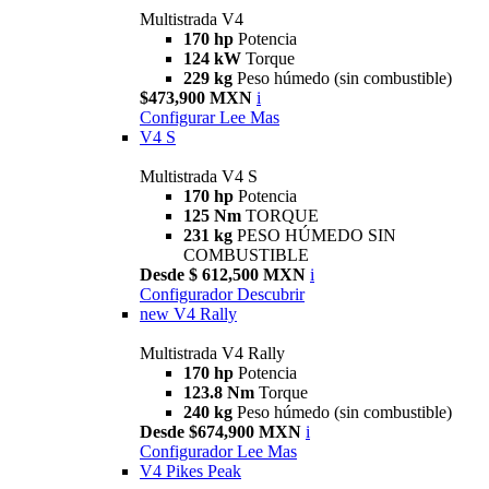
Multistrada V4
170 hp
Potencia
124 kW
Torque
229 kg
Peso húmedo (sin combustible)
$473,900 MXN
i
Configurar
Lee Mas
V4 S
Multistrada V4 S
170 hp
Potencia
125 Nm
TORQUE
231 kg
PESO HÚMEDO SIN
COMBUSTIBLE
Desde $ 612,500 MXN
i
Configurador
Descubrir
new
V4 Rally
Multistrada V4 Rally
170 hp
Potencia
123.8 Nm
Torque
240 kg
Peso húmedo (sin combustible)
Desde $674,900 MXN
i
Configurador
Lee Mas
V4 Pikes Peak