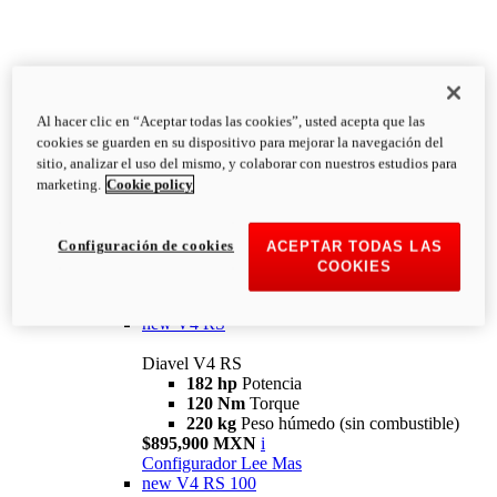
Al hacer clic en “Aceptar todas las cookies”, usted acepta que las
Diavel
cookies se guarden en su dispositivo para mejorar la navegación del
V4
sitio, analizar el uso del mismo, y colaborar con nuestros estudios para
Diavel V4
marketing.
Cookie policy
168 hp
Potencia
126 Nm
Torque
223 kg
PESO HÚMEDO SIN
Configuración de cookies
ACEPTAR TODAS LAS
COMBUSTIBLE
COOKIES
Desde $616,900 MXN
i
Configurador
Lee Mas
new
V4 RS
Diavel V4 RS
182 hp
Potencia
120 Nm
Torque
220 kg
Peso húmedo (sin combustible)
$895,900 MXN
i
Configurador
Lee Mas
new
V4 RS 100