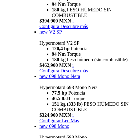
94 Nm
Torque
180 kg
PESO HÚMEDO SIN
COMBUSTIBLE
$394,900 MXN
i
Configura
Descubre más
new
V2 SP
Hypermotard V2 SP
120,4 hp
Potencia
94 Nm
Torque
180 kg
Peso húmedo (sin combustible)
$462,900 MXN
i
Configura
Descubre más
new
698 Mono Nera
Hypermotard 698 Mono Nera
77.5 hp
Potencia
46.5 lb-ft
Torque
151 kg (333 lb)
PESO HÚMEDO SIN
COMBUSTIBLE
$324,900 MXN
i
Configurar
Lee Mas
new
698 Mono
Hypermotard 698 Mono