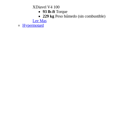
XDiavel V4 100
93 lb-ft
Torque
229 kg
Peso húmedo (sin combustible)
Lee Mas
Hypermotard