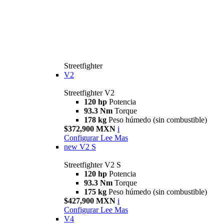
Streetfighter
V2
Streetfighter V2
120 hp
Potencia
93.3 Nm
Torque
178 kg
Peso húmedo (sin combustible)
$372,900 MXN
i
Configurar
Lee Mas
new
V2 S
Streetfighter V2 S
120 hp
Potencia
93.3 Nm
Torque
175 kg
Peso húmedo (sin combustible)
$427,900 MXN
i
Configurar
Lee Mas
V4