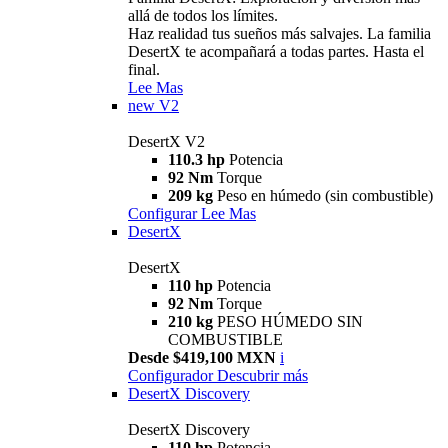
allá de todos los límites.
Haz realidad tus sueños más salvajes. La familia
DesertX te acompañará a todas partes. Hasta el
final.
Lee Mas
new
V2
DesertX V2
110.3 hp
Potencia
92 Nm
Torque
209 kg
Peso en húmedo (sin combustible)
Configurar
Lee Mas
DesertX
DesertX
110 hp
Potencia
92 Nm
Torque
210 kg
PESO HÚMEDO SIN
COMBUSTIBLE
Desde $419,100 MXN
i
Configurador
Descubrir más
DesertX Discovery
DesertX Discovery
110 hp
Potencia