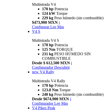
Multistrada V4
170 hp
Potencia
124 kW
Torque
229 kg
Peso húmedo (sin combustible)
$473,900 MXN
i
Configurar
Lee Mas
V4 S
Multistrada V4 S
170 hp
Potencia
125 Nm
TORQUE
231 kg
PESO HÚMEDO SIN
COMBUSTIBLE
Desde $ 612,500 MXN
i
Configurador
Descubrir
new
V4 Rally
Multistrada V4 Rally
170 hp
Potencia
123.8 Nm
Torque
240 kg
Peso húmedo (sin combustible)
Desde $674,900 MXN
i
Configurador
Lee Mas
V4 Pikes Peak