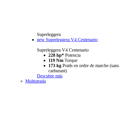
Superleggera
new
Superleggera V4 Centenario
Superleggera V4 Centenario
228 hp*
Potencia
119 Nm
Torque
173 kg
Poids en ordre de marche (sans
carburant)
Descubre más
Multistrada