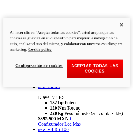
Al hacer clic en “Aceptar todas las cookies”, usted acepta que las
Diavel
cookies se guarden en su dispositivo para mejorar la navegación del
V4
sitio, analizar el uso del mismo, y colaborar con nuestros estudios para
Diavel V4
marketing.
Cookie policy
168 hp
Potencia
126 Nm
Torque
223 kg
PESO HÚMEDO SIN
Configuración de cookies
ACEPTAR TODAS LAS
COMBUSTIBLE
COOKIES
Desde $616,900 MXN
i
Configurador
Lee Mas
new
V4 RS
Diavel V4 RS
182 hp
Potencia
120 Nm
Torque
220 kg
Peso húmedo (sin combustible)
$895,900 MXN
i
Configurador
Lee Mas
new
V4 RS 100