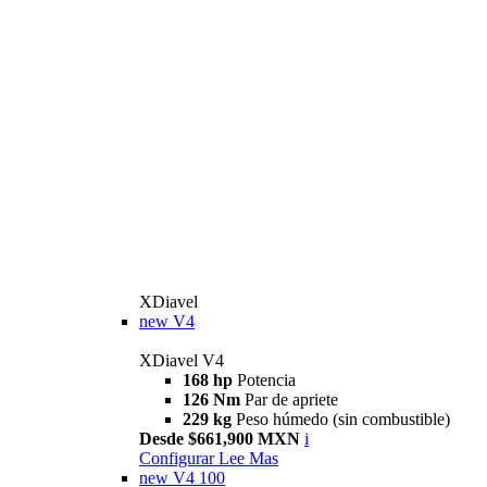
XDiavel
new
V4
XDiavel V4
168 hp
Potencia
126 Nm
Par de apriete
229 kg
Peso húmedo (sin combustible)
Desde $661,900 MXN
i
Configurar
Lee Mas
new
V4 100