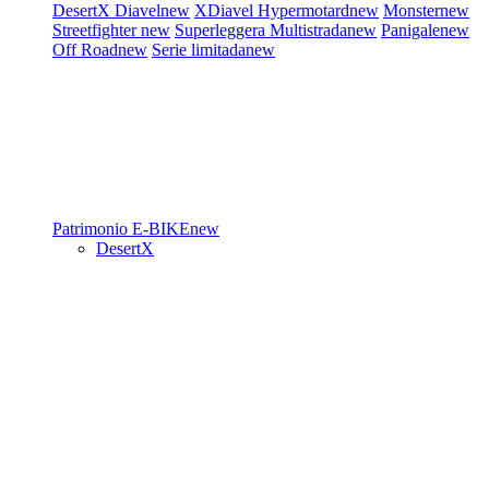
DesertX
Diavel
new
XDiavel
Hypermotard
new
Monster
new
Streetfighter
new
Superleggera
Multistrada
new
Panigale
new
Off Road
new
Serie limitada
new
Patrimonio
E-BIKE
new
DesertX