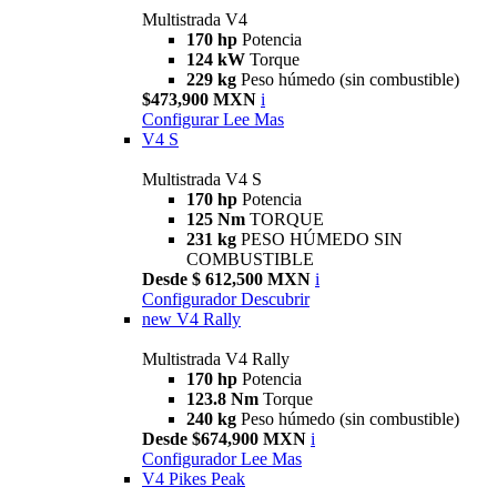
Multistrada V4
170 hp
Potencia
124 kW
Torque
229 kg
Peso húmedo (sin combustible)
$473,900 MXN
i
Configurar
Lee Mas
V4 S
Multistrada V4 S
170 hp
Potencia
125 Nm
TORQUE
231 kg
PESO HÚMEDO SIN
COMBUSTIBLE
Desde $ 612,500 MXN
i
Configurador
Descubrir
new
V4 Rally
Multistrada V4 Rally
170 hp
Potencia
123.8 Nm
Torque
240 kg
Peso húmedo (sin combustible)
Desde $674,900 MXN
i
Configurador
Lee Mas
V4 Pikes Peak