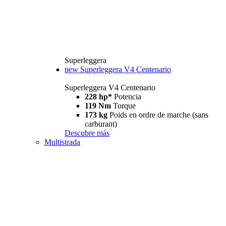
Superleggera
new
Superleggera V4 Centenario
Superleggera V4 Centenario
228 hp*
Potencia
119 Nm
Torque
173 kg
Poids en ordre de marche (sans
carburant)
Descubre más
Multistrada