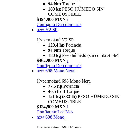
94 Nm
Torque
180 kg
PESO HÚMEDO SIN
COMBUSTIBLE
$394,900 MXN
i
Configura
Descubre más
new
V2 SP
Hypermotard V2 SP
120,4 hp
Potencia
94 Nm
Torque
180 kg
Peso húmedo (sin combustible)
$462,900 MXN
i
Configura
Descubre más
new
698 Mono Nera
Hypermotard 698 Mono Nera
77.5 hp
Potencia
46.5 lb-ft
Torque
151 kg (333 lb)
PESO HÚMEDO SIN
COMBUSTIBLE
$324,900 MXN
i
Configurar
Lee Mas
new
698 Mono
Hypermotard 698 Mono