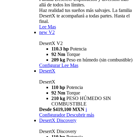
allá de todos los límites.
Haz realidad tus sueños más salvajes. La familia
DesertX te acompañará a todas partes. Hasta el
final.
Lee Mas
new
V2
DesertX V2
110.3 hp
Potencia
92 Nm
Torque
209 kg
Peso en húmedo (sin combustible)
Configurar
Lee Mas
DesertX
DesertX
110 hp
Potencia
92 Nm
Torque
210 kg
PESO HÚMEDO SIN
COMBUSTIBLE
Desde $419,100 MXN
i
Configurador
Descubrir más
DesertX Discovery
DesertX Discovery
110 hp
Potencia