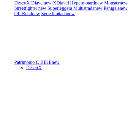
DesertX
Diavel
new
XDiavel
Hypermotard
new
Monster
new
Streetfighter
new
Superleggera
Multistrada
new
Panigale
new
Off Road
new
Serie limitada
new
Patrimonio
E-BIKE
new
DesertX