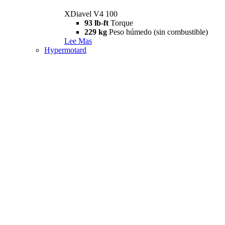
XDiavel V4 100
93 lb-ft
Torque
229 kg
Peso húmedo (sin combustible)
Lee Mas
Hypermotard