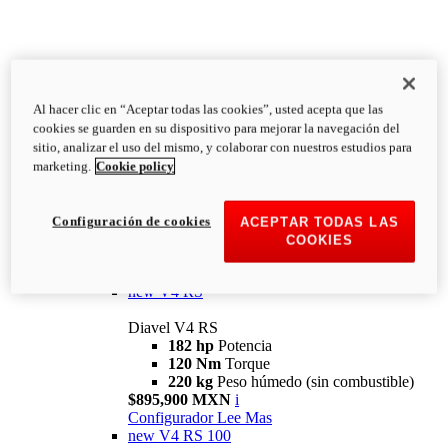
Al hacer clic en “Aceptar todas las cookies”, usted acepta que las
Diavel
cookies se guarden en su dispositivo para mejorar la navegación del
V4
sitio, analizar el uso del mismo, y colaborar con nuestros estudios para
Diavel V4
marketing.
Cookie policy
168 hp
Potencia
126 Nm
Torque
223 kg
PESO HÚMEDO SIN
Configuración de cookies
ACEPTAR TODAS LAS
COMBUSTIBLE
COOKIES
Desde $616,900 MXN
i
Configurador
Lee Mas
new
V4 RS
Diavel V4 RS
182 hp
Potencia
120 Nm
Torque
220 kg
Peso húmedo (sin combustible)
$895,900 MXN
i
Configurador
Lee Mas
new
V4 RS 100