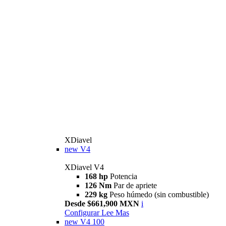
XDiavel
new
V4
XDiavel V4
168 hp
Potencia
126 Nm
Par de apriete
229 kg
Peso húmedo (sin combustible)
Desde $661,900 MXN
i
Configurar
Lee Mas
new
V4 100