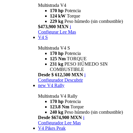
Multistrada V4
170 hp
Potencia
124 kW
Torque
229 kg
Peso húmedo (sin combustible)
$473,900 MXN
i
Configurar
Lee Mas
V4 S
Multistrada V4 S
170 hp
Potencia
125 Nm
TORQUE
231 kg
PESO HÚMEDO SIN
COMBUSTIBLE
Desde $ 612,500 MXN
i
Configurador
Descubrir
new
V4 Rally
Multistrada V4 Rally
170 hp
Potencia
123.8 Nm
Torque
240 kg
Peso húmedo (sin combustible)
Desde $674,900 MXN
i
Configurador
Lee Mas
V4 Pikes Peak