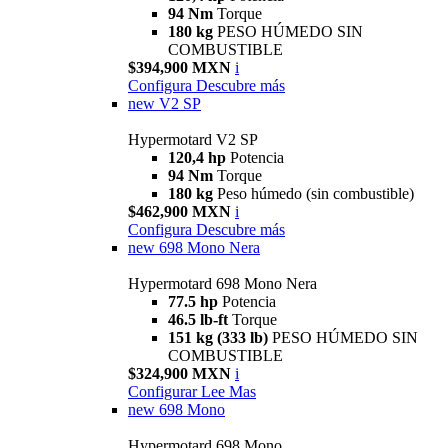
94 Nm
Torque
180 kg
PESO HÚMEDO SIN
COMBUSTIBLE
$394,900 MXN
i
Configura
Descubre más
new
V2 SP
Hypermotard V2 SP
120,4 hp
Potencia
94 Nm
Torque
180 kg
Peso húmedo (sin combustible)
$462,900 MXN
i
Configura
Descubre más
new
698 Mono Nera
Hypermotard 698 Mono Nera
77.5 hp
Potencia
46.5 lb-ft
Torque
151 kg (333 lb)
PESO HÚMEDO SIN
COMBUSTIBLE
$324,900 MXN
i
Configurar
Lee Mas
new
698 Mono
Hypermotard 698 Mono