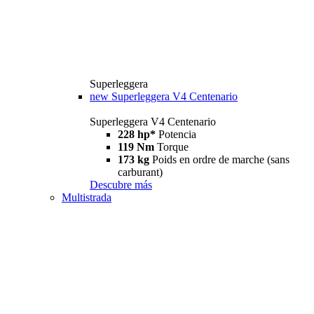
Superleggera
new
Superleggera V4 Centenario
Superleggera V4 Centenario
228 hp*
Potencia
119 Nm
Torque
173 kg
Poids en ordre de marche (sans
carburant)
Descubre más
Multistrada