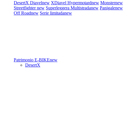
DesertX
Diavel
new
XDiavel
Hypermotard
new
Monster
new
Streetfighter
new
Superleggera
Multistrada
new
Panigale
new
Off Road
new
Serie limitada
new
Patrimonio
E-BIKE
new
DesertX