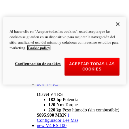
Al hacer clic en “Aceptar todas las cookies”, usted acepta que las
Diavel
cookies se guarden en su dispositivo para mejorar la navegación del
V4
sitio, analizar el uso del mismo, y colaborar con nuestros estudios para
Diavel V4
marketing.
Cookie policy
168 hp
Potencia
126 Nm
Torque
223 kg
PESO HÚMEDO SIN
Configuración de cookies
ACEPTAR TODAS LAS
COMBUSTIBLE
COOKIES
Desde $616,900 MXN
i
Configurador
Lee Mas
new
V4 RS
Diavel V4 RS
182 hp
Potencia
120 Nm
Torque
220 kg
Peso húmedo (sin combustible)
$895,900 MXN
i
Configurador
Lee Mas
new
V4 RS 100