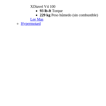
XDiavel V4 100
93 lb-ft
Torque
229 kg
Peso húmedo (sin combustible)
Lee Mas
Hypermotard