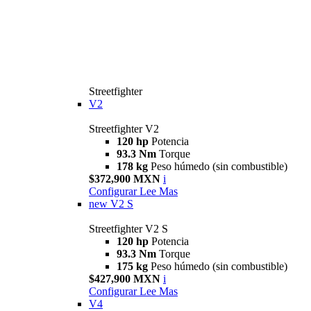
Streetfighter
V2
Streetfighter V2
120 hp
Potencia
93.3 Nm
Torque
178 kg
Peso húmedo (sin combustible)
$372,900 MXN
i
Configurar
Lee Mas
new
V2 S
Streetfighter V2 S
120 hp
Potencia
93.3 Nm
Torque
175 kg
Peso húmedo (sin combustible)
$427,900 MXN
i
Configurar
Lee Mas
V4