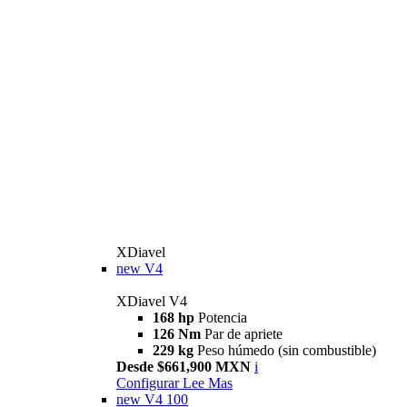
XDiavel
new
V4
XDiavel V4
168 hp
Potencia
126 Nm
Par de apriete
229 kg
Peso húmedo (sin combustible)
Desde $661,900 MXN
i
Configurar
Lee Mas
new
V4 100