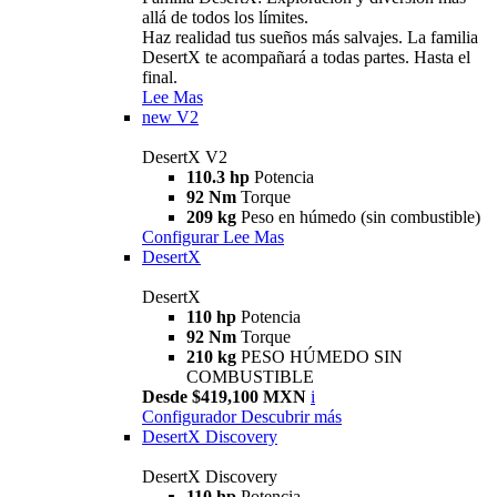
allá de todos los límites.
Haz realidad tus sueños más salvajes. La familia
DesertX te acompañará a todas partes. Hasta el
final.
Lee Mas
new
V2
DesertX V2
110.3 hp
Potencia
92 Nm
Torque
209 kg
Peso en húmedo (sin combustible)
Configurar
Lee Mas
DesertX
DesertX
110 hp
Potencia
92 Nm
Torque
210 kg
PESO HÚMEDO SIN
COMBUSTIBLE
Desde $419,100 MXN
i
Configurador
Descubrir más
DesertX Discovery
DesertX Discovery
110 hp
Potencia