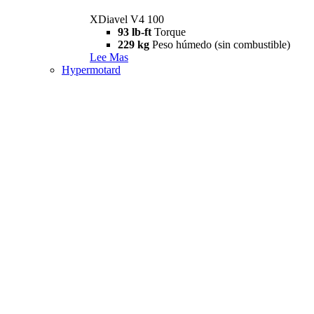
XDiavel V4 100
93 lb-ft
Torque
229 kg
Peso húmedo (sin combustible)
Lee Mas
Hypermotard