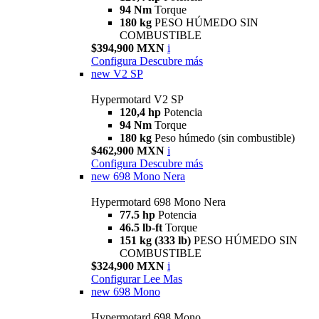
94 Nm
Torque
180 kg
PESO HÚMEDO SIN
COMBUSTIBLE
$394,900 MXN
i
Configura
Descubre más
new
V2 SP
Hypermotard V2 SP
120,4 hp
Potencia
94 Nm
Torque
180 kg
Peso húmedo (sin combustible)
$462,900 MXN
i
Configura
Descubre más
new
698 Mono Nera
Hypermotard 698 Mono Nera
77.5 hp
Potencia
46.5 lb-ft
Torque
151 kg (333 lb)
PESO HÚMEDO SIN
COMBUSTIBLE
$324,900 MXN
i
Configurar
Lee Mas
new
698 Mono
Hypermotard 698 Mono