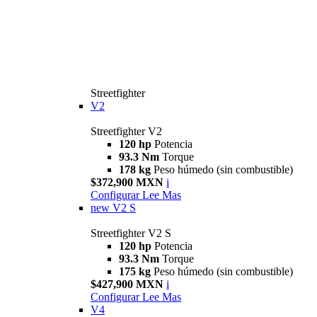
Streetfighter
V2
Streetfighter V2
120 hp
Potencia
93.3 Nm
Torque
178 kg
Peso húmedo (sin combustible)
$372,900 MXN
i
Configurar
Lee Mas
new
V2 S
Streetfighter V2 S
120 hp
Potencia
93.3 Nm
Torque
175 kg
Peso húmedo (sin combustible)
$427,900 MXN
i
Configurar
Lee Mas
V4