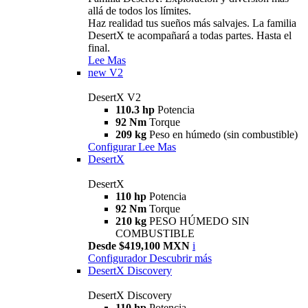
allá de todos los límites.
Haz realidad tus sueños más salvajes. La familia
DesertX te acompañará a todas partes. Hasta el
final.
Lee Mas
new
V2
DesertX V2
110.3 hp
Potencia
92 Nm
Torque
209 kg
Peso en húmedo (sin combustible)
Configurar
Lee Mas
DesertX
DesertX
110 hp
Potencia
92 Nm
Torque
210 kg
PESO HÚMEDO SIN
COMBUSTIBLE
Desde $419,100 MXN
i
Configurador
Descubrir más
DesertX Discovery
DesertX Discovery
110 hp
Potencia