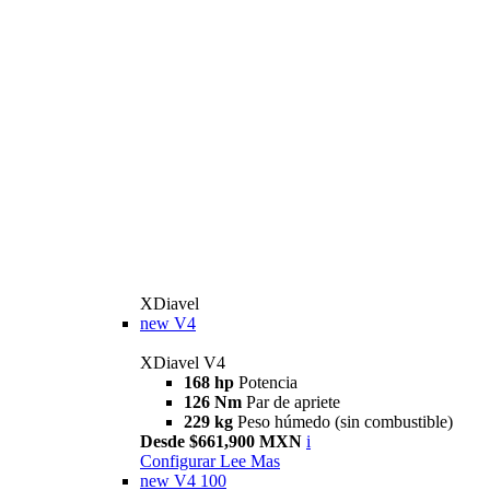
XDiavel
new
V4
XDiavel V4
168 hp
Potencia
126 Nm
Par de apriete
229 kg
Peso húmedo (sin combustible)
Desde $661,900 MXN
i
Configurar
Lee Mas
new
V4 100