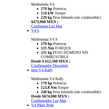
Multistrada V4
170 hp
Potencia
124 kW
Torque
229 kg
Peso húmedo (sin combustible)
$473,900 MXN
i
Configurar
Lee Mas
V4 S
Multistrada V4 S
170 hp
Potencia
125 Nm
TORQUE
231 kg
PESO HÚMEDO SIN
COMBUSTIBLE
Desde $ 612,500 MXN
i
Configurador
Descubrir
new
V4 Rally
Multistrada V4 Rally
170 hp
Potencia
123.8 Nm
Torque
240 kg
Peso húmedo (sin combustible)
Desde $674,900 MXN
i
Configurador
Lee Mas
V4 Pikes Peak