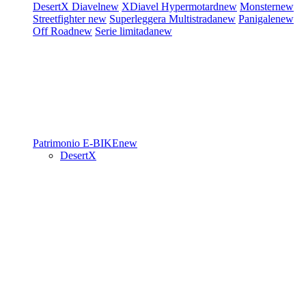
DesertX
Diavel
new
XDiavel
Hypermotard
new
Monster
new
Streetfighter
new
Superleggera
Multistrada
new
Panigale
new
Off Road
new
Serie limitada
new
Patrimonio
E-BIKE
new
DesertX