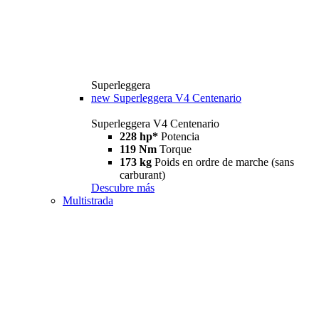
Superleggera
new
Superleggera V4 Centenario
Superleggera V4 Centenario
228 hp*
Potencia
119 Nm
Torque
173 kg
Poids en ordre de marche (sans
carburant)
Descubre más
Multistrada