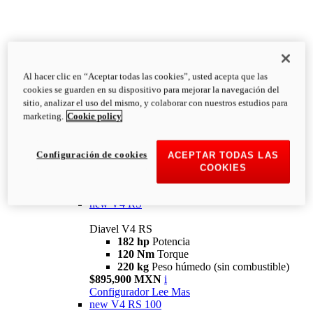
Al hacer clic en “Aceptar todas las cookies”, usted acepta que las
Diavel
cookies se guarden en su dispositivo para mejorar la navegación del
V4
sitio, analizar el uso del mismo, y colaborar con nuestros estudios para
Diavel V4
marketing.
Cookie policy
168 hp
Potencia
126 Nm
Torque
223 kg
PESO HÚMEDO SIN
Configuración de cookies
ACEPTAR TODAS LAS
COMBUSTIBLE
COOKIES
Desde $616,900 MXN
i
Configurador
Lee Mas
new
V4 RS
Diavel V4 RS
182 hp
Potencia
120 Nm
Torque
220 kg
Peso húmedo (sin combustible)
$895,900 MXN
i
Configurador
Lee Mas
new
V4 RS 100