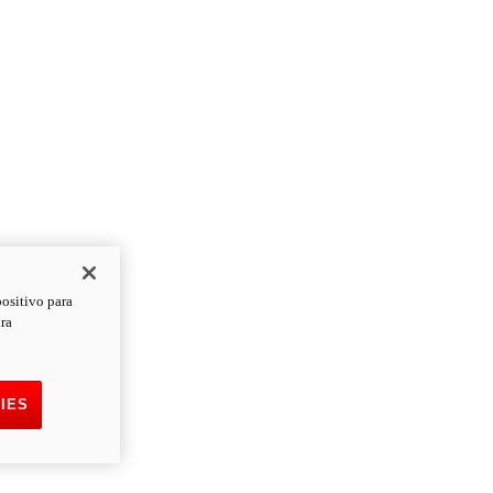
positivo para
ara
IES