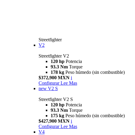
Streetfighter
V2
Streetfighter V2
120 hp
Potencia
93.3 Nm
Torque
178 kg
Peso húmedo (sin combustible)
$372,900 MXN
i
Configurar
Lee Mas
new
V2 S
Streetfighter V2 S
120 hp
Potencia
93.3 Nm
Torque
175 kg
Peso húmedo (sin combustible)
$427,900 MXN
i
Configurar
Lee Mas
V4