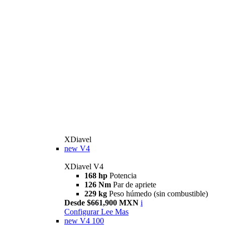
XDiavel
new
V4
XDiavel V4
168 hp
Potencia
126 Nm
Par de apriete
229 kg
Peso húmedo (sin combustible)
Desde $661,900 MXN
i
Configurar
Lee Mas
new
V4 100