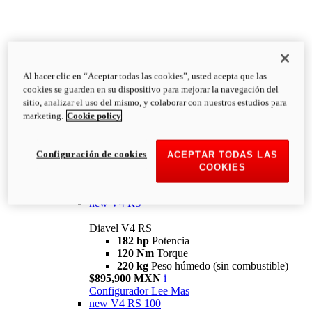
Al hacer clic en “Aceptar todas las cookies”, usted acepta que las
Diavel
cookies se guarden en su dispositivo para mejorar la navegación del
V4
sitio, analizar el uso del mismo, y colaborar con nuestros estudios para
Diavel V4
marketing.
Cookie policy
168 hp
Potencia
126 Nm
Torque
223 kg
PESO HÚMEDO SIN
Configuración de cookies
ACEPTAR TODAS LAS
COMBUSTIBLE
COOKIES
Desde $616,900 MXN
i
Configurador
Lee Mas
new
V4 RS
Diavel V4 RS
182 hp
Potencia
120 Nm
Torque
220 kg
Peso húmedo (sin combustible)
$895,900 MXN
i
Configurador
Lee Mas
new
V4 RS 100