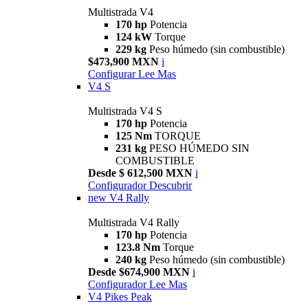
Multistrada V4
170 hp
Potencia
124 kW
Torque
229 kg
Peso húmedo (sin combustible)
$473,900 MXN
i
Configurar
Lee Mas
V4 S
Multistrada V4 S
170 hp
Potencia
125 Nm
TORQUE
231 kg
PESO HÚMEDO SIN
COMBUSTIBLE
Desde $ 612,500 MXN
i
Configurador
Descubrir
new
V4 Rally
Multistrada V4 Rally
170 hp
Potencia
123.8 Nm
Torque
240 kg
Peso húmedo (sin combustible)
Desde $674,900 MXN
i
Configurador
Lee Mas
V4 Pikes Peak