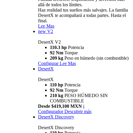
allá de todos los límites.
Haz realidad tus sueños más salvajes. La familia
DesertX te acompañará a todas partes. Hasta el
final.
Lee Mas
new
V2
DesertX V2
110.3 hp
Potencia
92 Nm
Torque
209 kg
Peso en húmedo (sin combustible)
Configurar
Lee Mas
DesertX
DesertX
110 hp
Potencia
92 Nm
Torque
210 kg
PESO HÚMEDO SIN
COMBUSTIBLE
Desde $419,100 MXN
i
Configurador
Descubrir más
DesertX Discovery
DesertX Discovery
110 hp
Potencia