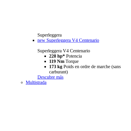
Superleggera
new
Superleggera V4 Centenario
Superleggera V4 Centenario
228 hp*
Potencia
119 Nm
Torque
173 kg
Poids en ordre de marche (sans
carburant)
Descubre más
Multistrada