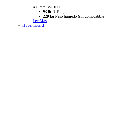
XDiavel V4 100
93 lb-ft
Torque
229 kg
Peso húmedo (sin combustible)
Lee Mas
Hypermotard