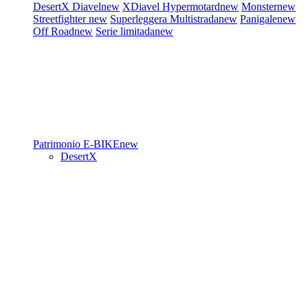
DesertX
Diavel
new
XDiavel
Hypermotard
new
Monster
new
Streetfighter
new
Superleggera
Multistrada
new
Panigale
new
Off Road
new
Serie limitada
new
Patrimonio
E-BIKE
new
DesertX