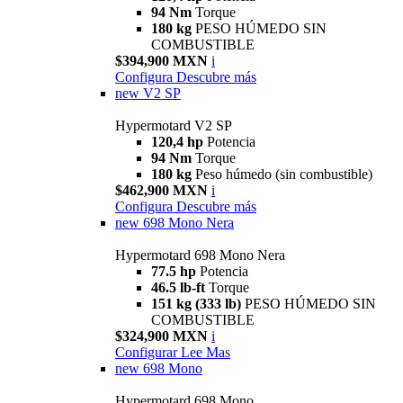
94 Nm
Torque
180 kg
PESO HÚMEDO SIN
COMBUSTIBLE
$394,900 MXN
i
Configura
Descubre más
new
V2 SP
Hypermotard V2 SP
120,4 hp
Potencia
94 Nm
Torque
180 kg
Peso húmedo (sin combustible)
$462,900 MXN
i
Configura
Descubre más
new
698 Mono Nera
Hypermotard 698 Mono Nera
77.5 hp
Potencia
46.5 lb-ft
Torque
151 kg (333 lb)
PESO HÚMEDO SIN
COMBUSTIBLE
$324,900 MXN
i
Configurar
Lee Mas
new
698 Mono
Hypermotard 698 Mono