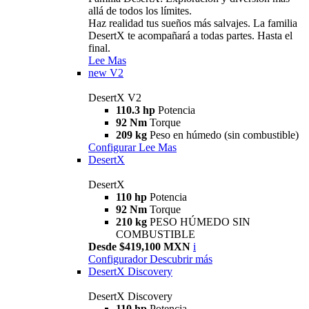
allá de todos los límites.
Haz realidad tus sueños más salvajes. La familia
DesertX te acompañará a todas partes. Hasta el
final.
Lee Mas
new
V2
DesertX V2
110.3 hp
Potencia
92 Nm
Torque
209 kg
Peso en húmedo (sin combustible)
Configurar
Lee Mas
DesertX
DesertX
110 hp
Potencia
92 Nm
Torque
210 kg
PESO HÚMEDO SIN
COMBUSTIBLE
Desde $419,100 MXN
i
Configurador
Descubrir más
DesertX Discovery
DesertX Discovery
110 hp
Potencia