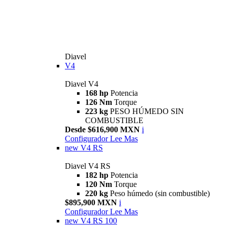
Diavel
V4
Diavel V4
168 hp
Potencia
126 Nm
Torque
223 kg
PESO HÚMEDO SIN
COMBUSTIBLE
Desde $616,900 MXN
i
Configurador
Lee Mas
new
V4 RS
Diavel V4 RS
182 hp
Potencia
120 Nm
Torque
220 kg
Peso húmedo (sin combustible)
$895,900 MXN
i
Configurador
Lee Mas
new
V4 RS 100