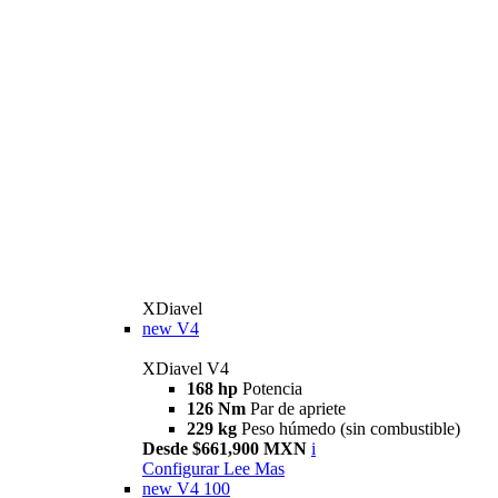
XDiavel
new
V4
XDiavel V4
168 hp
Potencia
126 Nm
Par de apriete
229 kg
Peso húmedo (sin combustible)
Desde $661,900 MXN
i
Configurar
Lee Mas
new
V4 100