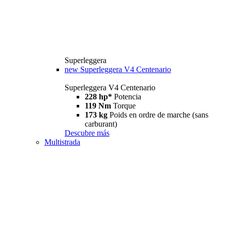
Superleggera
new
Superleggera V4 Centenario
Superleggera V4 Centenario
228 hp*
Potencia
119 Nm
Torque
173 kg
Poids en ordre de marche (sans
carburant)
Descubre más
Multistrada