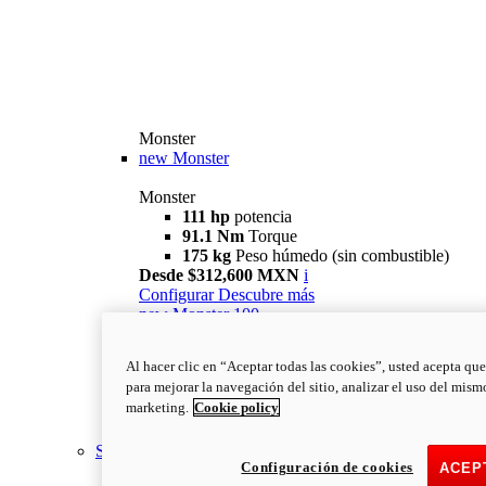
Monster
new
Monster
Monster
111 hp
potencia
91.1 Nm
Torque
175 kg
Peso húmedo (sin combustible)
Desde $312,600 MXN
i
Configurar
Descubre más
new
Monster 100
Monster 100
Al hacer clic en “Aceptar todas las cookies”, usted acepta que
111 hp
potencia
para mejorar la navegación del sitio, analizar el uso del mism
91.1 Nm
Torque
marketing.
Cookie policy
175 kg
Peso húmedo (sin combustible)
Lee Mas
Streetfighter
Configuración de cookies
ACEP