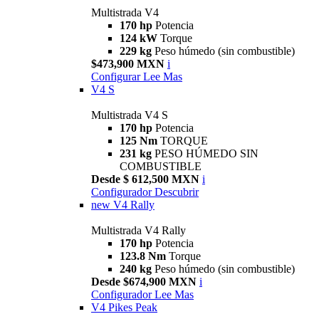
Multistrada V4
170 hp
Potencia
124 kW
Torque
229 kg
Peso húmedo (sin combustible)
$473,900 MXN
i
Configurar
Lee Mas
V4 S
Multistrada V4 S
170 hp
Potencia
125 Nm
TORQUE
231 kg
PESO HÚMEDO SIN
COMBUSTIBLE
Desde $ 612,500 MXN
i
Configurador
Descubrir
new
V4 Rally
Multistrada V4 Rally
170 hp
Potencia
123.8 Nm
Torque
240 kg
Peso húmedo (sin combustible)
Desde $674,900 MXN
i
Configurador
Lee Mas
V4 Pikes Peak