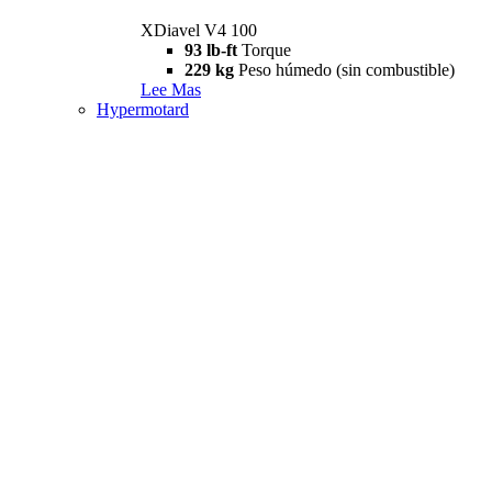
XDiavel V4 100
93 lb-ft
Torque
229 kg
Peso húmedo (sin combustible)
Lee Mas
Hypermotard