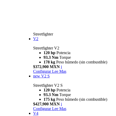
Streetfighter
V2
Streetfighter V2
120 hp
Potencia
93.3 Nm
Torque
178 kg
Peso húmedo (sin combustible)
$372,900 MXN
i
Configurar
Lee Mas
new
V2 S
Streetfighter V2 S
120 hp
Potencia
93.3 Nm
Torque
175 kg
Peso húmedo (sin combustible)
$427,900 MXN
i
Configurar
Lee Mas
V4