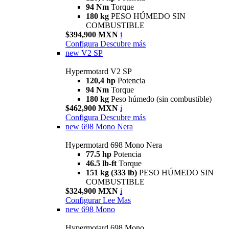
94 Nm
Torque
180 kg
PESO HÚMEDO SIN
COMBUSTIBLE
$394,900 MXN
i
Configura
Descubre más
new
V2 SP
Hypermotard V2 SP
120,4 hp
Potencia
94 Nm
Torque
180 kg
Peso húmedo (sin combustible)
$462,900 MXN
i
Configura
Descubre más
new
698 Mono Nera
Hypermotard 698 Mono Nera
77.5 hp
Potencia
46.5 lb-ft
Torque
151 kg (333 lb)
PESO HÚMEDO SIN
COMBUSTIBLE
$324,900 MXN
i
Configurar
Lee Mas
new
698 Mono
Hypermotard 698 Mono