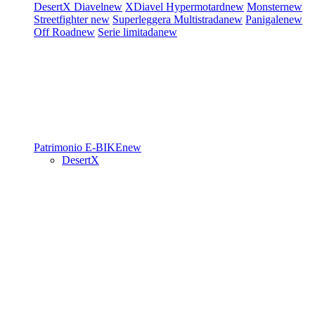
DesertX
Diavel
new
XDiavel
Hypermotard
new
Monster
new
Streetfighter
new
Superleggera
Multistrada
new
Panigale
new
Off Road
new
Serie limitada
new
Patrimonio
E-BIKE
new
DesertX