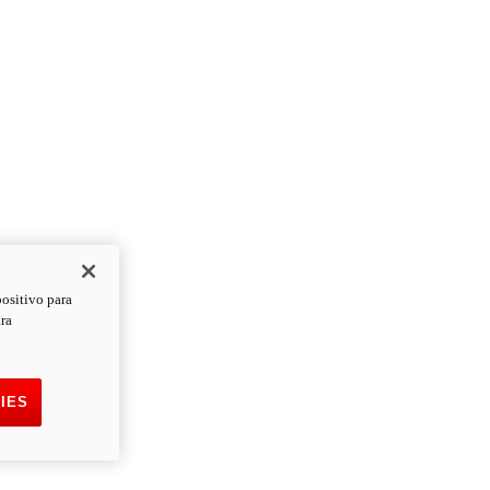
positivo para
ara
IES