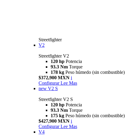
Streetfighter
V2
Streetfighter V2
120 hp
Potencia
93.3 Nm
Torque
178 kg
Peso húmedo (sin combustible)
$372,900 MXN
i
Configurar
Lee Mas
new
V2 S
Streetfighter V2 S
120 hp
Potencia
93.3 Nm
Torque
175 kg
Peso húmedo (sin combustible)
$427,900 MXN
i
Configurar
Lee Mas
V4