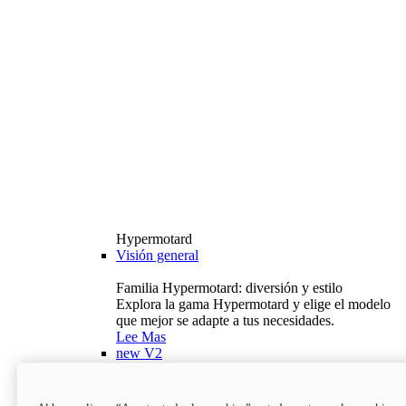
Hypermotard
Visión general
Familia Hypermotard: diversión y estilo
Explora la gama Hypermotard y elige el modelo
que mejor se adapte a tus necesidades.
Lee Mas
new
V2
Hypermotard V2
120,4 hp
Potencia