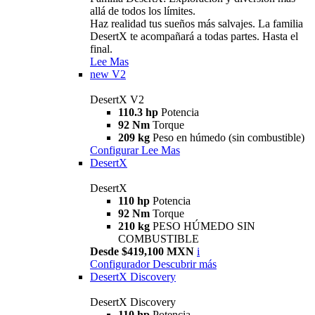
allá de todos los límites.
Haz realidad tus sueños más salvajes. La familia
DesertX te acompañará a todas partes. Hasta el
final.
Lee Mas
new
V2
DesertX V2
110.3 hp
Potencia
92 Nm
Torque
209 kg
Peso en húmedo (sin combustible)
Configurar
Lee Mas
DesertX
DesertX
110 hp
Potencia
92 Nm
Torque
210 kg
PESO HÚMEDO SIN
COMBUSTIBLE
Desde $419,100 MXN
i
Configurador
Descubrir más
DesertX Discovery
DesertX Discovery
110 hp
Potencia