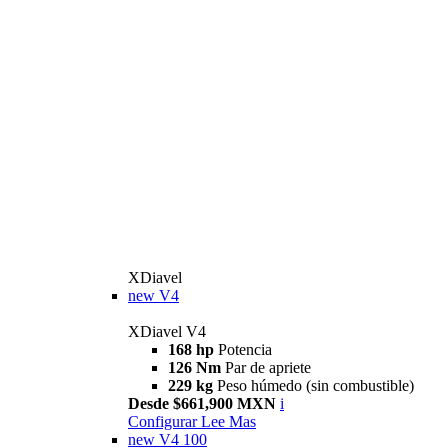
XDiavel
new
V4
XDiavel V4
168 hp
Potencia
126 Nm
Par de apriete
229 kg
Peso húmedo (sin combustible)
Desde $661,900 MXN
i
Configurar
Lee Mas
new
V4 100