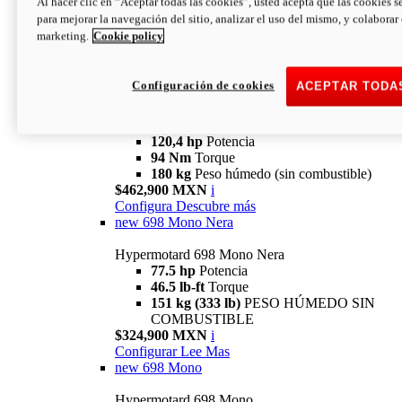
Al hacer clic en “Aceptar todas las cookies”, usted acepta que las cookies s
94 Nm
Torque
para mejorar la navegación del sitio, analizar el uso del mismo, y colaborar
180 kg
PESO HÚMEDO SIN
marketing.
Cookie policy
COMBUSTIBLE
$394,900 MXN
i
Configura
Descubre más
Configuración de cookies
ACEPTAR TODA
new
V2 SP
Hypermotard V2 SP
120,4 hp
Potencia
94 Nm
Torque
180 kg
Peso húmedo (sin combustible)
$462,900 MXN
i
Configura
Descubre más
new
698 Mono Nera
Hypermotard 698 Mono Nera
77.5 hp
Potencia
46.5 lb-ft
Torque
151 kg (333 lb)
PESO HÚMEDO SIN
COMBUSTIBLE
$324,900 MXN
i
Configurar
Lee Mas
new
698 Mono
Hypermotard 698 Mono