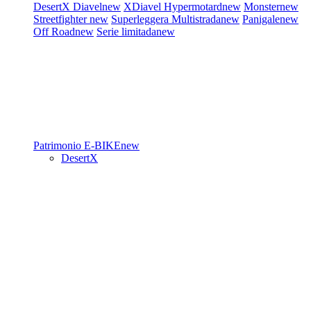
DesertX
Diavel
new
XDiavel
Hypermotard
new
Monster
new
Streetfighter
new
Superleggera
Multistrada
new
Panigale
new
Off Road
new
Serie limitada
new
Patrimonio
E-BIKE
new
DesertX