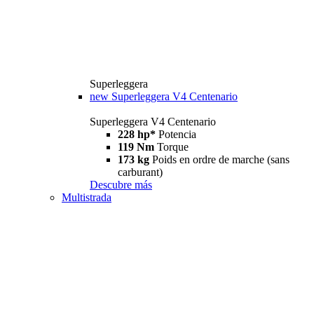
Superleggera
new
Superleggera V4 Centenario
Superleggera V4 Centenario
228 hp*
Potencia
119 Nm
Torque
173 kg
Poids en ordre de marche (sans
carburant)
Descubre más
Multistrada