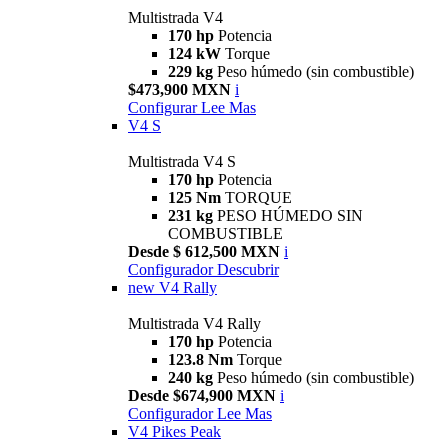
Multistrada V4
170 hp
Potencia
124 kW
Torque
229 kg
Peso húmedo (sin combustible)
$473,900 MXN
i
Configurar
Lee Mas
V4 S
Multistrada V4 S
170 hp
Potencia
125 Nm
TORQUE
231 kg
PESO HÚMEDO SIN
COMBUSTIBLE
Desde $ 612,500 MXN
i
Configurador
Descubrir
new
V4 Rally
Multistrada V4 Rally
170 hp
Potencia
123.8 Nm
Torque
240 kg
Peso húmedo (sin combustible)
Desde $674,900 MXN
i
Configurador
Lee Mas
V4 Pikes Peak