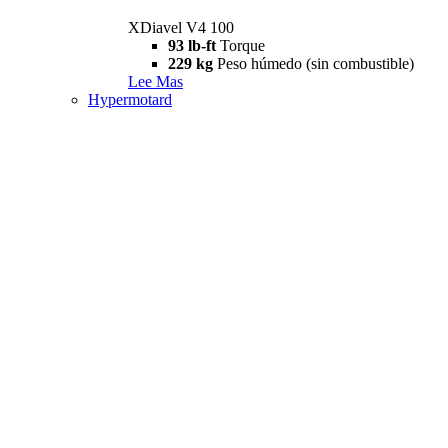
XDiavel V4 100
93 lb-ft
Torque
229 kg
Peso húmedo (sin combustible)
Lee Mas
Hypermotard