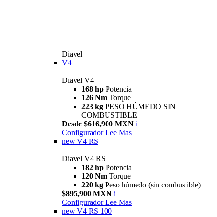
Diavel
V4
Diavel V4
168 hp
Potencia
126 Nm
Torque
223 kg
PESO HÚMEDO SIN
COMBUSTIBLE
Desde $616,900 MXN
i
Configurador
Lee Mas
new
V4 RS
Diavel V4 RS
182 hp
Potencia
120 Nm
Torque
220 kg
Peso húmedo (sin combustible)
$895,900 MXN
i
Configurador
Lee Mas
new
V4 RS 100