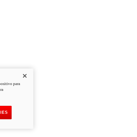
positivo para
ara
IES