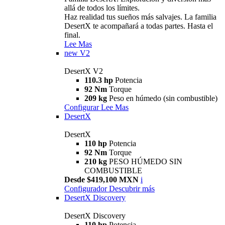
allá de todos los límites.
Haz realidad tus sueños más salvajes. La familia
DesertX te acompañará a todas partes. Hasta el
final.
Lee Mas
new
V2
DesertX V2
110.3 hp
Potencia
92 Nm
Torque
209 kg
Peso en húmedo (sin combustible)
Configurar
Lee Mas
DesertX
DesertX
110 hp
Potencia
92 Nm
Torque
210 kg
PESO HÚMEDO SIN
COMBUSTIBLE
Desde $419,100 MXN
i
Configurador
Descubrir más
DesertX Discovery
DesertX Discovery
110 hp
Potencia