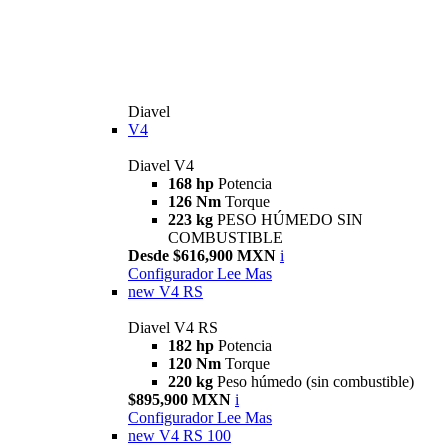
Diavel
V4
Diavel V4
168 hp
Potencia
126 Nm
Torque
223 kg
PESO HÚMEDO SIN
COMBUSTIBLE
Desde $616,900 MXN
i
Configurador
Lee Mas
new
V4 RS
Diavel V4 RS
182 hp
Potencia
120 Nm
Torque
220 kg
Peso húmedo (sin combustible)
$895,900 MXN
i
Configurador
Lee Mas
new
V4 RS 100