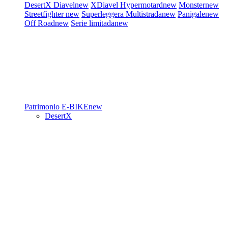
DesertX
Diavel
new
XDiavel
Hypermotard
new
Monster
new
Streetfighter
new
Superleggera
Multistrada
new
Panigale
new
Off Road
new
Serie limitada
new
Patrimonio
E-BIKE
new
DesertX