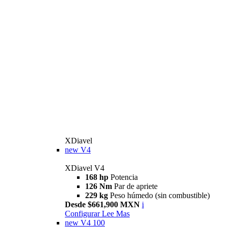
XDiavel
new
V4
XDiavel V4
168 hp
Potencia
126 Nm
Par de apriete
229 kg
Peso húmedo (sin combustible)
Desde $661,900 MXN
i
Configurar
Lee Mas
new
V4 100