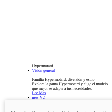
Hypermotard
Visión general
Familia Hypermotard: diversión y estilo
Explora la gama Hypermotard y elige el modelo
que mejor se adapte a tus necesidades.
Lee Mas
new
V2
Hypermotard V2
120,4 hp
Potencia