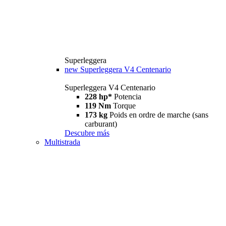
Superleggera
new
Superleggera V4 Centenario
Superleggera V4 Centenario
228 hp*
Potencia
119 Nm
Torque
173 kg
Poids en ordre de marche (sans
carburant)
Descubre más
Multistrada