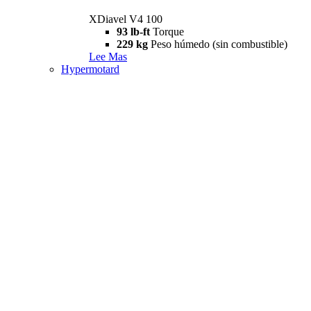
XDiavel V4 100
93 lb-ft
Torque
229 kg
Peso húmedo (sin combustible)
Lee Mas
Hypermotard