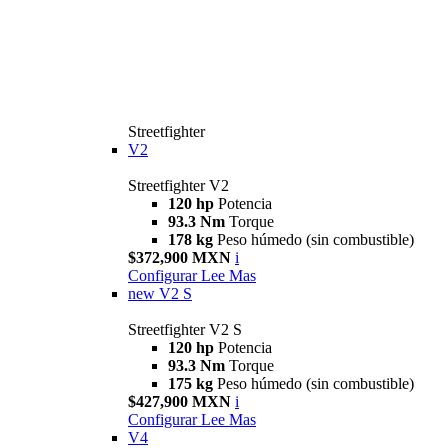
Streetfighter
V2
Streetfighter V2
120 hp
Potencia
93.3 Nm
Torque
178 kg
Peso húmedo (sin combustible)
$372,900 MXN
i
Configurar
Lee Mas
new
V2 S
Streetfighter V2 S
120 hp
Potencia
93.3 Nm
Torque
175 kg
Peso húmedo (sin combustible)
$427,900 MXN
i
Configurar
Lee Mas
V4