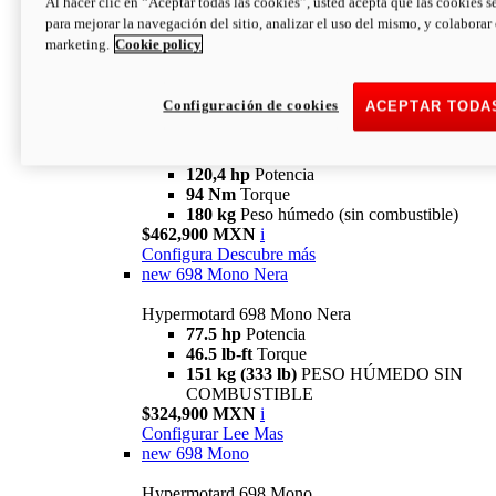
Al hacer clic en “Aceptar todas las cookies”, usted acepta que las cookies s
94 Nm
Torque
para mejorar la navegación del sitio, analizar el uso del mismo, y colaborar
180 kg
PESO HÚMEDO SIN
marketing.
Cookie policy
COMBUSTIBLE
$394,900 MXN
i
Configura
Descubre más
Configuración de cookies
ACEPTAR TODA
new
V2 SP
Hypermotard V2 SP
120,4 hp
Potencia
94 Nm
Torque
180 kg
Peso húmedo (sin combustible)
$462,900 MXN
i
Configura
Descubre más
new
698 Mono Nera
Hypermotard 698 Mono Nera
77.5 hp
Potencia
46.5 lb-ft
Torque
151 kg (333 lb)
PESO HÚMEDO SIN
COMBUSTIBLE
$324,900 MXN
i
Configurar
Lee Mas
new
698 Mono
Hypermotard 698 Mono