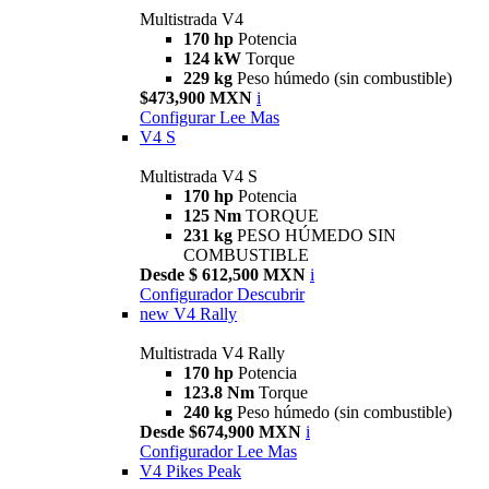
Multistrada V4
170 hp
Potencia
124 kW
Torque
229 kg
Peso húmedo (sin combustible)
$473,900 MXN
i
Configurar
Lee Mas
V4 S
Multistrada V4 S
170 hp
Potencia
125 Nm
TORQUE
231 kg
PESO HÚMEDO SIN
COMBUSTIBLE
Desde $ 612,500 MXN
i
Configurador
Descubrir
new
V4 Rally
Multistrada V4 Rally
170 hp
Potencia
123.8 Nm
Torque
240 kg
Peso húmedo (sin combustible)
Desde $674,900 MXN
i
Configurador
Lee Mas
V4 Pikes Peak