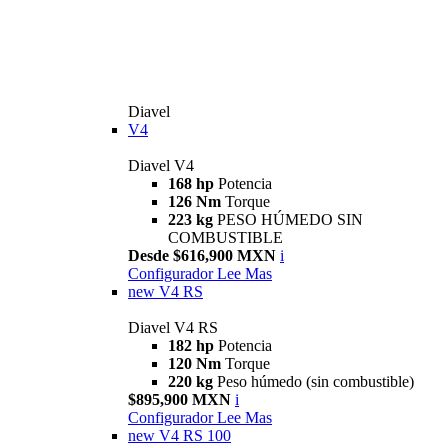
Diavel
V4
Diavel V4
168 hp
Potencia
126 Nm
Torque
223 kg
PESO HÚMEDO SIN
COMBUSTIBLE
Desde $616,900 MXN
i
Configurador
Lee Mas
new
V4 RS
Diavel V4 RS
182 hp
Potencia
120 Nm
Torque
220 kg
Peso húmedo (sin combustible)
$895,900 MXN
i
Configurador
Lee Mas
new
V4 RS 100