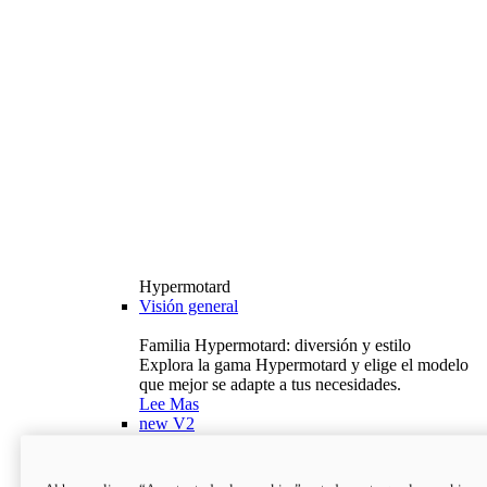
Hypermotard
Visión general
Familia Hypermotard: diversión y estilo
Explora la gama Hypermotard y elige el modelo
que mejor se adapte a tus necesidades.
Lee Mas
new
V2
Hypermotard V2
120,4 hp
Potencia