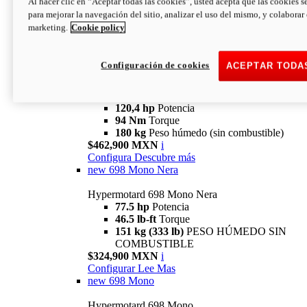
Al hacer clic en “Aceptar todas las cookies”, usted acepta que las cookies s
94 Nm
Torque
para mejorar la navegación del sitio, analizar el uso del mismo, y colaborar
180 kg
PESO HÚMEDO SIN
marketing.
Cookie policy
COMBUSTIBLE
$394,900 MXN
i
Configura
Descubre más
Configuración de cookies
ACEPTAR TODA
new
V2 SP
Hypermotard V2 SP
120,4 hp
Potencia
94 Nm
Torque
180 kg
Peso húmedo (sin combustible)
$462,900 MXN
i
Configura
Descubre más
new
698 Mono Nera
Hypermotard 698 Mono Nera
77.5 hp
Potencia
46.5 lb-ft
Torque
151 kg (333 lb)
PESO HÚMEDO SIN
COMBUSTIBLE
$324,900 MXN
i
Configurar
Lee Mas
new
698 Mono
Hypermotard 698 Mono