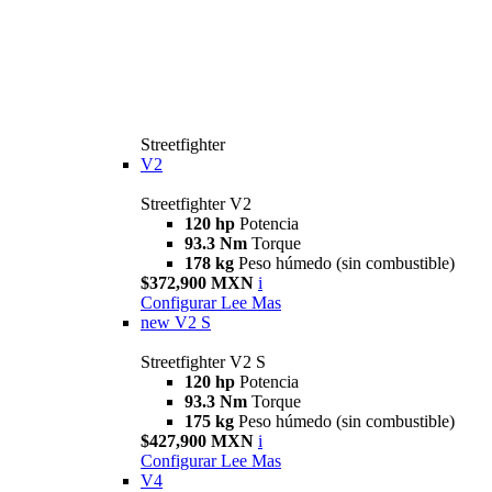
Streetfighter
V2
Streetfighter V2
120 hp
Potencia
93.3 Nm
Torque
178 kg
Peso húmedo (sin combustible)
$372,900 MXN
i
Configurar
Lee Mas
new
V2 S
Streetfighter V2 S
120 hp
Potencia
93.3 Nm
Torque
175 kg
Peso húmedo (sin combustible)
$427,900 MXN
i
Configurar
Lee Mas
V4