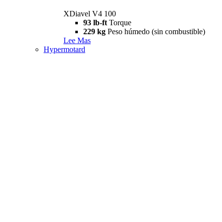
XDiavel V4 100
93 lb-ft
Torque
229 kg
Peso húmedo (sin combustible)
Lee Mas
Hypermotard