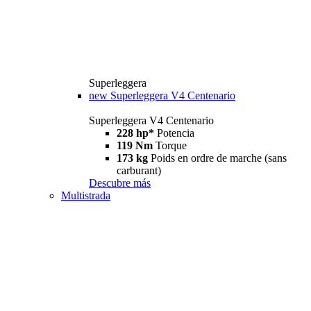
Superleggera
new
Superleggera V4 Centenario
Superleggera V4 Centenario
228 hp*
Potencia
119 Nm
Torque
173 kg
Poids en ordre de marche (sans
carburant)
Descubre más
Multistrada