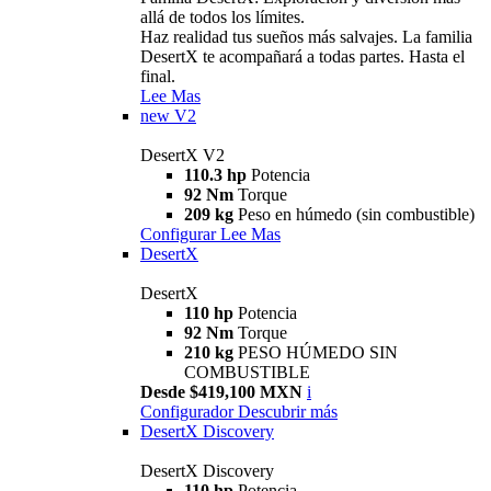
allá de todos los límites.
Haz realidad tus sueños más salvajes. La familia
DesertX te acompañará a todas partes. Hasta el
final.
Lee Mas
new
V2
DesertX V2
110.3 hp
Potencia
92 Nm
Torque
209 kg
Peso en húmedo (sin combustible)
Configurar
Lee Mas
DesertX
DesertX
110 hp
Potencia
92 Nm
Torque
210 kg
PESO HÚMEDO SIN
COMBUSTIBLE
Desde $419,100 MXN
i
Configurador
Descubrir más
DesertX Discovery
DesertX Discovery
110 hp
Potencia