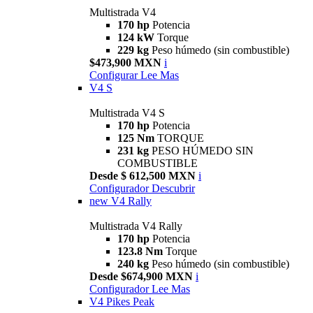
Multistrada V4
170 hp
Potencia
124 kW
Torque
229 kg
Peso húmedo (sin combustible)
$473,900 MXN
i
Configurar
Lee Mas
V4 S
Multistrada V4 S
170 hp
Potencia
125 Nm
TORQUE
231 kg
PESO HÚMEDO SIN
COMBUSTIBLE
Desde $ 612,500 MXN
i
Configurador
Descubrir
new
V4 Rally
Multistrada V4 Rally
170 hp
Potencia
123.8 Nm
Torque
240 kg
Peso húmedo (sin combustible)
Desde $674,900 MXN
i
Configurador
Lee Mas
V4 Pikes Peak