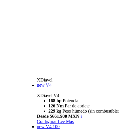
XDiavel
new
V4
XDiavel V4
168 hp
Potencia
126 Nm
Par de apriete
229 kg
Peso húmedo (sin combustible)
Desde $661,900 MXN
i
Configurar
Lee Mas
new
V4 100