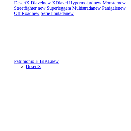
DesertX
Diavel
new
XDiavel
Hypermotard
new
Monster
new
Streetfighter
new
Superleggera
Multistrada
new
Panigale
new
Off Road
new
Serie limitada
new
Patrimonio
E-BIKE
new
DesertX