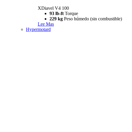
XDiavel V4 100
93 lb-ft
Torque
229 kg
Peso húmedo (sin combustible)
Lee Mas
Hypermotard