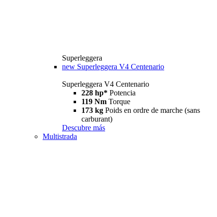
Superleggera
new
Superleggera V4 Centenario
Superleggera V4 Centenario
228 hp*
Potencia
119 Nm
Torque
173 kg
Poids en ordre de marche (sans
carburant)
Descubre más
Multistrada