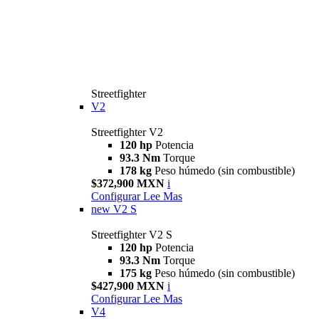
Streetfighter
V2
Streetfighter V2
120 hp
Potencia
93.3 Nm
Torque
178 kg
Peso húmedo (sin combustible)
$372,900 MXN
i
Configurar
Lee Mas
new
V2 S
Streetfighter V2 S
120 hp
Potencia
93.3 Nm
Torque
175 kg
Peso húmedo (sin combustible)
$427,900 MXN
i
Configurar
Lee Mas
V4