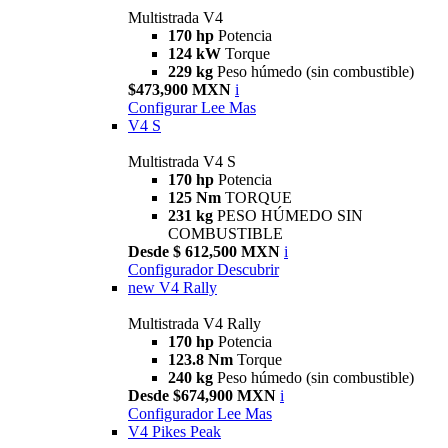
Multistrada V4
170 hp
Potencia
124 kW
Torque
229 kg
Peso húmedo (sin combustible)
$473,900 MXN
i
Configurar
Lee Mas
V4 S
Multistrada V4 S
170 hp
Potencia
125 Nm
TORQUE
231 kg
PESO HÚMEDO SIN
COMBUSTIBLE
Desde $ 612,500 MXN
i
Configurador
Descubrir
new
V4 Rally
Multistrada V4 Rally
170 hp
Potencia
123.8 Nm
Torque
240 kg
Peso húmedo (sin combustible)
Desde $674,900 MXN
i
Configurador
Lee Mas
V4 Pikes Peak