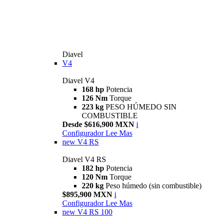
Diavel
V4
Diavel V4
168 hp
Potencia
126 Nm
Torque
223 kg
PESO HÚMEDO SIN
COMBUSTIBLE
Desde $616,900 MXN
i
Configurador
Lee Mas
new
V4 RS
Diavel V4 RS
182 hp
Potencia
120 Nm
Torque
220 kg
Peso húmedo (sin combustible)
$895,900 MXN
i
Configurador
Lee Mas
new
V4 RS 100