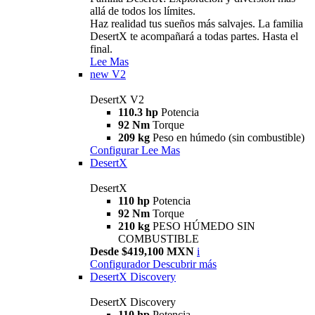
allá de todos los límites.
Haz realidad tus sueños más salvajes. La familia
DesertX te acompañará a todas partes. Hasta el
final.
Lee Mas
new
V2
DesertX V2
110.3 hp
Potencia
92 Nm
Torque
209 kg
Peso en húmedo (sin combustible)
Configurar
Lee Mas
DesertX
DesertX
110 hp
Potencia
92 Nm
Torque
210 kg
PESO HÚMEDO SIN
COMBUSTIBLE
Desde $419,100 MXN
i
Configurador
Descubrir más
DesertX Discovery
DesertX Discovery
110 hp
Potencia