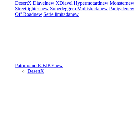
DesertX
Diavel
new
XDiavel
Hypermotard
new
Monster
new
Streetfighter
new
Superleggera
Multistrada
new
Panigale
new
Off Road
new
Serie limitada
new
Patrimonio
E-BIKE
new
DesertX