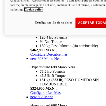
Al hacer clic en “Aceptar todas las cookies”, usted acepta que las cookies s
94 Nm
Torque
para mejorar la navegación del sitio, analizar el uso del mismo, y colaborar
180 kg
PESO HÚMEDO SIN
marketing.
Cookie policy
COMBUSTIBLE
$394,900 MXN
i
Configura
Descubre más
Configuración de cookies
ACEPTAR TODA
new
V2 SP
Hypermotard V2 SP
120,4 hp
Potencia
94 Nm
Torque
180 kg
Peso húmedo (sin combustible)
$462,900 MXN
i
Configura
Descubre más
new
698 Mono Nera
Hypermotard 698 Mono Nera
77.5 hp
Potencia
46.5 lb-ft
Torque
151 kg (333 lb)
PESO HÚMEDO SIN
COMBUSTIBLE
$324,900 MXN
i
Configurar
Lee Mas
new
698 Mono
Hypermotard 698 Mono