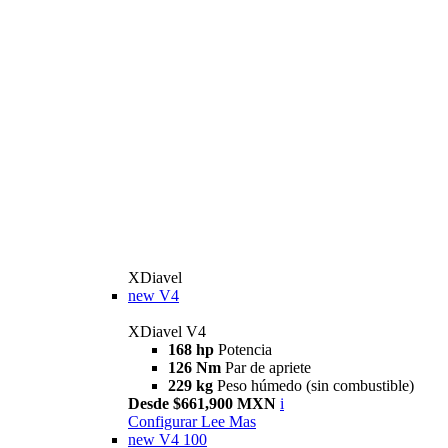
XDiavel
new
V4
XDiavel V4
168 hp
Potencia
126 Nm
Par de apriete
229 kg
Peso húmedo (sin combustible)
Desde $661,900 MXN
i
Configurar
Lee Mas
new
V4 100