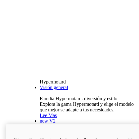
Hypermotard
Visión general
Familia Hypermotard: diversión y estilo
Explora la gama Hypermotard y elige el modelo
que mejor se adapte a tus necesidades.
Lee Mas
new
V2
Hypermotard V2
120,4 hp
Potencia