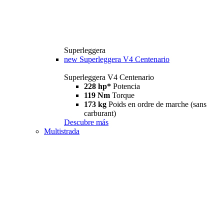
Superleggera
new
Superleggera V4 Centenario
Superleggera V4 Centenario
228 hp*
Potencia
119 Nm
Torque
173 kg
Poids en ordre de marche (sans
carburant)
Descubre más
Multistrada