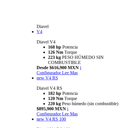
Diavel
V4
Diavel V4
168 hp
Potencia
126 Nm
Torque
223 kg
PESO HÚMEDO SIN
COMBUSTIBLE
Desde $616,900 MXN
i
Configurador
Lee Mas
new
V4 RS
Diavel V4 RS
182 hp
Potencia
120 Nm
Torque
220 kg
Peso húmedo (sin combustible)
$895,900 MXN
i
Configurador
Lee Mas
new
V4 RS 100