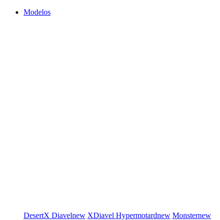
Modelos
DesertX
Diavel
new
XDiavel
Hypermotard
new
Monster
new