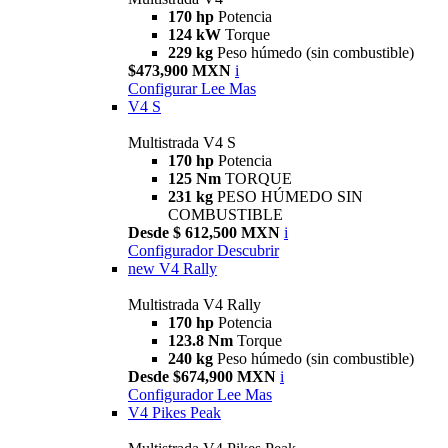
170 hp
Potencia
124 kW
Torque
229 kg
Peso húmedo (sin combustible)
$473,900 MXN
i
Configurar
Lee Mas
V4 S
Multistrada V4 S
170 hp
Potencia
125 Nm
TORQUE
231 kg
PESO HÚMEDO SIN
COMBUSTIBLE
Desde $ 612,500 MXN
i
Configurador
Descubrir
new
V4 Rally
Multistrada V4 Rally
170 hp
Potencia
123.8 Nm
Torque
240 kg
Peso húmedo (sin combustible)
Desde $674,900 MXN
i
Configurador
Lee Mas
V4 Pikes Peak