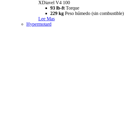
XDiavel V4 100
93 lb-ft
Torque
229 kg
Peso húmedo (sin combustible)
Lee Mas
Hypermotard