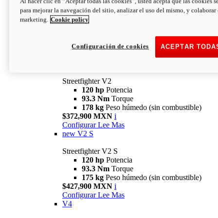
Al hacer clic en “Aceptar todas las cookies”, usted acepta que las cookies s
para mejorar la navegación del sitio, analizar el uso del mismo, y colaborar
marketing.
Cookie policy
Configuración de cookies
ACEPTAR TODA
Streetfighter
V2
Streetfighter V2
120 hp
Potencia
93.3 Nm
Torque
178 kg
Peso húmedo (sin combustible)
$372,900 MXN
i
Configurar
Lee Mas
new
V2 S
Streetfighter V2 S
120 hp
Potencia
93.3 Nm
Torque
175 kg
Peso húmedo (sin combustible)
$427,900 MXN
i
Configurar
Lee Mas
V4