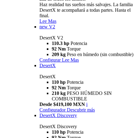
Haz realidad tus sueños más salvajes. La familia
DesertX te acompañará a todas partes. Hasta el
final.
Lee Mas
new
V2
DesertX V2
110.3 hp
Potencia
92 Nm
Torque
209 kg
Peso en húmedo (sin combustible)
Configurar
Lee Mas
DesertX
DesertX
110 hp
Potencia
92 Nm
Torque
210 kg
PESO HÚMEDO SIN
COMBUSTIBLE
Desde $419,100 MXN
i
Configurador
Descubrir más
DesertX Discovery
DesertX Discovery
110 hp
Potencia
92 Nm
Torque