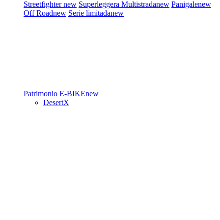
Streetfighter
new
Superleggera
Multistrada
new
Panigale
new
Off Road
new
Serie limitada
new
Patrimonio
E-BIKE
new
DesertX