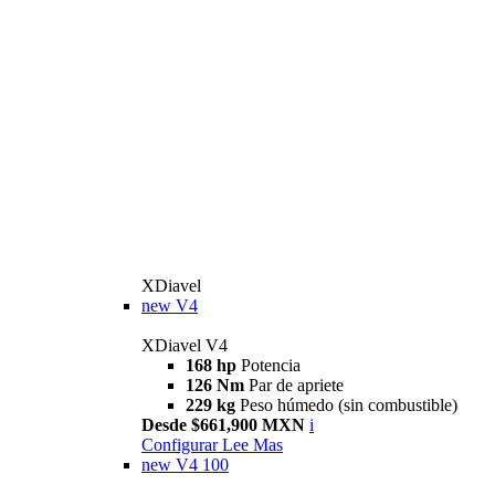
XDiavel
new
V4
XDiavel V4
168 hp
Potencia
126 Nm
Par de apriete
229 kg
Peso húmedo (sin combustible)
Desde $661,900 MXN
i
Configurar
Lee Mas
new
V4 100