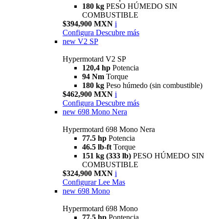
180 kg
PESO HÚMEDO SIN
COMBUSTIBLE
$394,900 MXN
i
Configura
Descubre más
new
V2 SP
Hypermotard V2 SP
120,4 hp
Potencia
94 Nm
Torque
180 kg
Peso húmedo (sin combustible)
$462,900 MXN
i
Configura
Descubre más
new
698 Mono Nera
Hypermotard 698 Mono Nera
77.5 hp
Potencia
46.5 lb-ft
Torque
151 kg (333 lb)
PESO HÚMEDO SIN
COMBUSTIBLE
$324,900 MXN
i
Configurar
Lee Mas
new
698 Mono
Hypermotard 698 Mono
77.5 hp
Pontencia