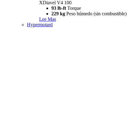
XDiavel V4 100
93 lb-ft
Torque
229 kg
Peso húmedo (sin combustible)
Lee Mas
Hypermotard