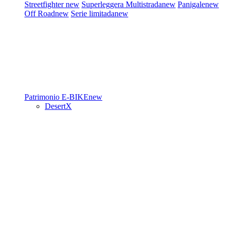
Streetfighter
new
Superleggera
Multistrada
new
Panigale
new
Off Road
new
Serie limitada
new
Patrimonio
E-BIKE
new
DesertX