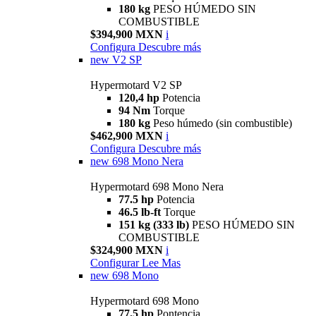
180 kg
PESO HÚMEDO SIN
COMBUSTIBLE
$394,900 MXN
i
Configura
Descubre más
new
V2 SP
Hypermotard V2 SP
120,4 hp
Potencia
94 Nm
Torque
180 kg
Peso húmedo (sin combustible)
$462,900 MXN
i
Configura
Descubre más
new
698 Mono Nera
Hypermotard 698 Mono Nera
77.5 hp
Potencia
46.5 lb-ft
Torque
151 kg (333 lb)
PESO HÚMEDO SIN
COMBUSTIBLE
$324,900 MXN
i
Configurar
Lee Mas
new
698 Mono
Hypermotard 698 Mono
77.5 hp
Pontencia