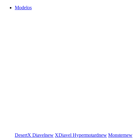
Modelos
DesertX
Diavel
new
XDiavel
Hypermotard
new
Monster
new