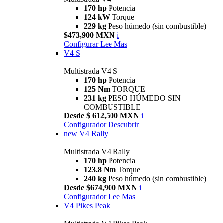
170 hp
Potencia
124 kW
Torque
229 kg
Peso húmedo (sin combustible)
$473,900 MXN
i
Configurar
Lee Mas
V4 S
Multistrada V4 S
170 hp
Potencia
125 Nm
TORQUE
231 kg
PESO HÚMEDO SIN
COMBUSTIBLE
Desde $ 612,500 MXN
i
Configurador
Descubrir
new
V4 Rally
Multistrada V4 Rally
170 hp
Potencia
123.8 Nm
Torque
240 kg
Peso húmedo (sin combustible)
Desde $674,900 MXN
i
Configurador
Lee Mas
V4 Pikes Peak