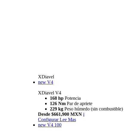
XDiavel
new
V4
XDiavel V4
168 hp
Potencia
126 Nm
Par de apriete
229 kg
Peso húmedo (sin combustible)
Desde $661,900 MXN
i
Configurar
Lee Mas
new
V4 100