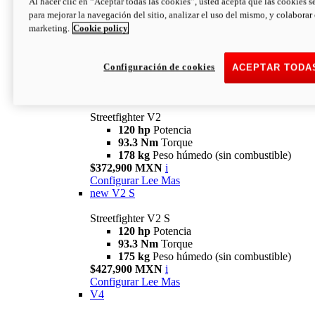
Al hacer clic en “Aceptar todas las cookies”, usted acepta que las cookies s
para mejorar la navegación del sitio, analizar el uso del mismo, y colaborar
marketing.
Cookie policy
Configuración de cookies
ACEPTAR TODA
Streetfighter
V2
Streetfighter V2
120 hp
Potencia
93.3 Nm
Torque
178 kg
Peso húmedo (sin combustible)
$372,900 MXN
i
Configurar
Lee Mas
new
V2 S
Streetfighter V2 S
120 hp
Potencia
93.3 Nm
Torque
175 kg
Peso húmedo (sin combustible)
$427,900 MXN
i
Configurar
Lee Mas
V4