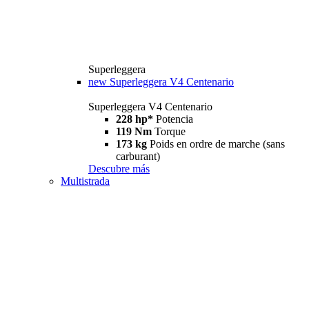
Superleggera
new
Superleggera V4 Centenario
Superleggera V4 Centenario
228 hp*
Potencia
119 Nm
Torque
173 kg
Poids en ordre de marche (sans
carburant)
Descubre más
Multistrada