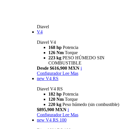
Diavel
V4
Diavel V4
168 hp
Potencia
126 Nm
Torque
223 kg
PESO HÚMEDO SIN
COMBUSTIBLE
Desde $616,900 MXN
i
Configurador
Lee Mas
new
V4 RS
Diavel V4 RS
182 hp
Potencia
120 Nm
Torque
220 kg
Peso húmedo (sin combustible)
$895,900 MXN
i
Configurador
Lee Mas
new
V4 RS 100