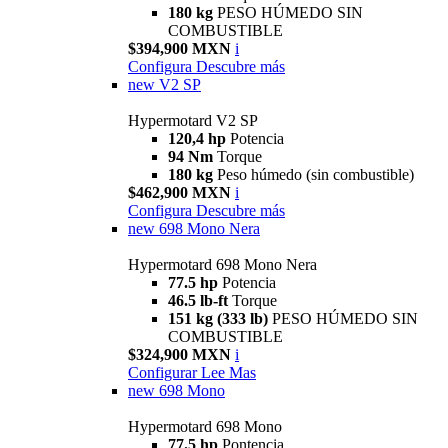
180 kg
PESO HÚMEDO SIN
COMBUSTIBLE
$394,900 MXN
i
Configura
Descubre más
new
V2 SP
Hypermotard V2 SP
120,4 hp
Potencia
94 Nm
Torque
180 kg
Peso húmedo (sin combustible)
$462,900 MXN
i
Configura
Descubre más
new
698 Mono Nera
Hypermotard 698 Mono Nera
77.5 hp
Potencia
46.5 lb-ft
Torque
151 kg (333 lb)
PESO HÚMEDO SIN
COMBUSTIBLE
$324,900 MXN
i
Configurar
Lee Mas
new
698 Mono
Hypermotard 698 Mono
77.5 hp
Pontencia