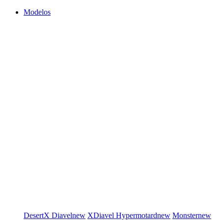
Modelos
DesertX
Diavel
new
XDiavel
Hypermotard
new
Monster
new