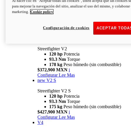
Al hacer clic en “Aceptar todas las cookies”, usted acepta que las cookies s
para mejorar la navegación del sitio, analizar el uso del mismo, y colaborar
marketing.
Cookie policy
Configuración de cookies
ACEPTAR TODA
Streetfighter
V2
Streetfighter V2
120 hp
Potencia
93.3 Nm
Torque
178 kg
Peso húmedo (sin combustible)
$372,900 MXN
i
Configurar
Lee Mas
new
V2 S
Streetfighter V2 S
120 hp
Potencia
93.3 Nm
Torque
175 kg
Peso húmedo (sin combustible)
$427,900 MXN
i
Configurar
Lee Mas
V4