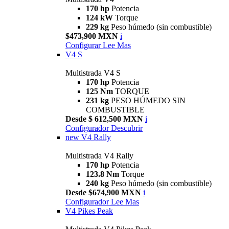
170 hp
Potencia
124 kW
Torque
229 kg
Peso húmedo (sin combustible)
$473,900 MXN
i
Configurar
Lee Mas
V4 S
Multistrada V4 S
170 hp
Potencia
125 Nm
TORQUE
231 kg
PESO HÚMEDO SIN
COMBUSTIBLE
Desde $ 612,500 MXN
i
Configurador
Descubrir
new
V4 Rally
Multistrada V4 Rally
170 hp
Potencia
123.8 Nm
Torque
240 kg
Peso húmedo (sin combustible)
Desde $674,900 MXN
i
Configurador
Lee Mas
V4 Pikes Peak