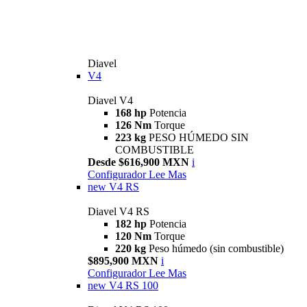
Diavel
V4
Diavel V4
168 hp
Potencia
126 Nm
Torque
223 kg
PESO HÚMEDO SIN
COMBUSTIBLE
Desde $616,900 MXN
i
Configurador
Lee Mas
new
V4 RS
Diavel V4 RS
182 hp
Potencia
120 Nm
Torque
220 kg
Peso húmedo (sin combustible)
$895,900 MXN
i
Configurador
Lee Mas
new
V4 RS 100