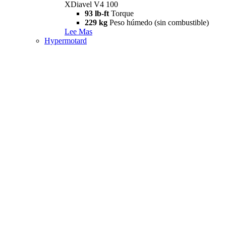
XDiavel V4 100
93 lb-ft
Torque
229 kg
Peso húmedo (sin combustible)
Lee Mas
Hypermotard