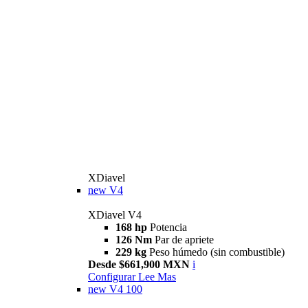
XDiavel
new
V4
XDiavel V4
168 hp
Potencia
126 Nm
Par de apriete
229 kg
Peso húmedo (sin combustible)
Desde $661,900 MXN
i
Configurar
Lee Mas
new
V4 100