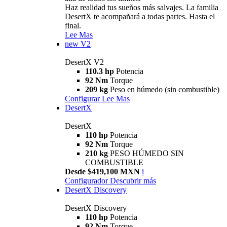
Haz realidad tus sueños más salvajes. La familia
DesertX te acompañará a todas partes. Hasta el
final.
Lee Mas
new
V2
DesertX V2
110.3 hp
Potencia
92 Nm
Torque
209 kg
Peso en húmedo (sin combustible)
Configurar
Lee Mas
DesertX
DesertX
110 hp
Potencia
92 Nm
Torque
210 kg
PESO HÚMEDO SIN
COMBUSTIBLE
Desde $419,100 MXN
i
Configurador
Descubrir más
DesertX Discovery
DesertX Discovery
110 hp
Potencia
92 Nm
Torque