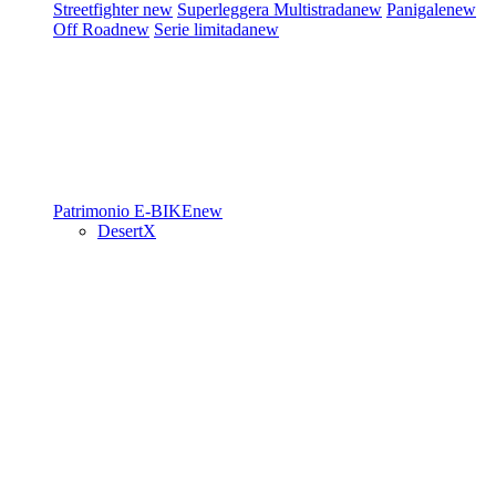
Streetfighter
new
Superleggera
Multistrada
new
Panigale
new
Off Road
new
Serie limitada
new
Patrimonio
E-BIKE
new
DesertX