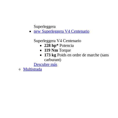
Superleggera
new
Superleggera V4 Centenario
Superleggera V4 Centenario
228 hp*
Potencia
119 Nm
Torque
173 kg
Poids en ordre de marche (sans
carburant)
Descubre más
Multistrada