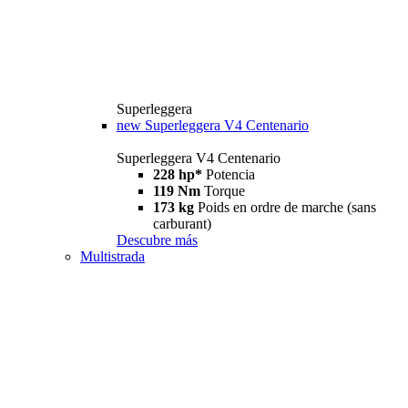
Superleggera
new
Superleggera V4 Centenario
Superleggera V4 Centenario
228 hp*
Potencia
119 Nm
Torque
173 kg
Poids en ordre de marche (sans
carburant)
Descubre más
Multistrada