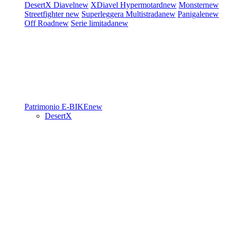
DesertX
Diavel
new
XDiavel
Hypermotard
new
Monster
new
Streetfighter
new
Superleggera
Multistrada
new
Panigale
new
Off Road
new
Serie limitada
new
Patrimonio
E-BIKE
new
DesertX