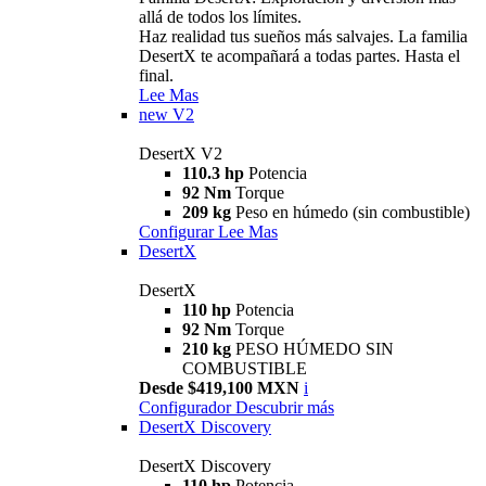
allá de todos los límites.
Haz realidad tus sueños más salvajes. La familia
DesertX te acompañará a todas partes. Hasta el
final.
Lee Mas
new
V2
DesertX V2
110.3 hp
Potencia
92 Nm
Torque
209 kg
Peso en húmedo (sin combustible)
Configurar
Lee Mas
DesertX
DesertX
110 hp
Potencia
92 Nm
Torque
210 kg
PESO HÚMEDO SIN
COMBUSTIBLE
Desde $419,100 MXN
i
Configurador
Descubrir más
DesertX Discovery
DesertX Discovery
110 hp
Potencia