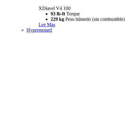
XDiavel V4 100
93 lb-ft
Torque
229 kg
Peso húmedo (sin combustible)
Lee Mas
Hypermotard