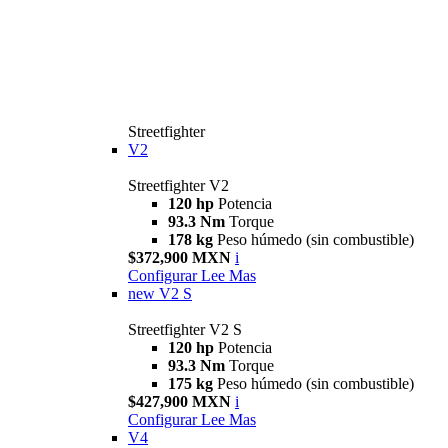
Streetfighter
V2
Streetfighter V2
120 hp
Potencia
93.3 Nm
Torque
178 kg
Peso húmedo (sin combustible)
$372,900 MXN
i
Configurar
Lee Mas
new
V2 S
Streetfighter V2 S
120 hp
Potencia
93.3 Nm
Torque
175 kg
Peso húmedo (sin combustible)
$427,900 MXN
i
Configurar
Lee Mas
V4