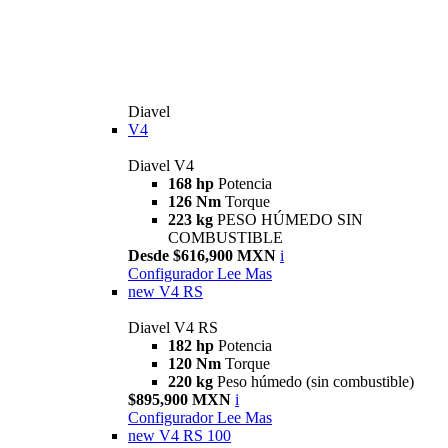
Diavel
V4
Diavel V4
168 hp
Potencia
126 Nm
Torque
223 kg
PESO HÚMEDO SIN
COMBUSTIBLE
Desde $616,900 MXN
i
Configurador
Lee Mas
new
V4 RS
Diavel V4 RS
182 hp
Potencia
120 Nm
Torque
220 kg
Peso húmedo (sin combustible)
$895,900 MXN
i
Configurador
Lee Mas
new
V4 RS 100