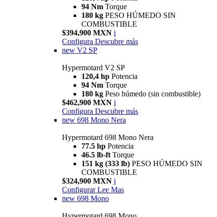
94 Nm
Torque
180 kg
PESO HÚMEDO SIN
COMBUSTIBLE
$394,900 MXN
i
Configura
Descubre más
new
V2 SP
Hypermotard V2 SP
120,4 hp
Potencia
94 Nm
Torque
180 kg
Peso húmedo (sin combustible)
$462,900 MXN
i
Configura
Descubre más
new
698 Mono Nera
Hypermotard 698 Mono Nera
77.5 hp
Potencia
46.5 lb-ft
Torque
151 kg (333 lb)
PESO HÚMEDO SIN
COMBUSTIBLE
$324,900 MXN
i
Configurar
Lee Mas
new
698 Mono
Hypermotard 698 Mono