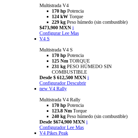
Multistrada V4
170 hp
Potencia
124 kW
Torque
229 kg
Peso húmedo (sin combustible)
$473,900 MXN
i
Configurar
Lee Mas
V4 S
Multistrada V4 S
170 hp
Potencia
125 Nm
TORQUE
231 kg
PESO HÚMEDO SIN
COMBUSTIBLE
Desde $ 612,500 MXN
i
Configurador
Descubrir
new
V4 Rally
Multistrada V4 Rally
170 hp
Potencia
123.8 Nm
Torque
240 kg
Peso húmedo (sin combustible)
Desde $674,900 MXN
i
Configurador
Lee Mas
V4 Pikes Peak