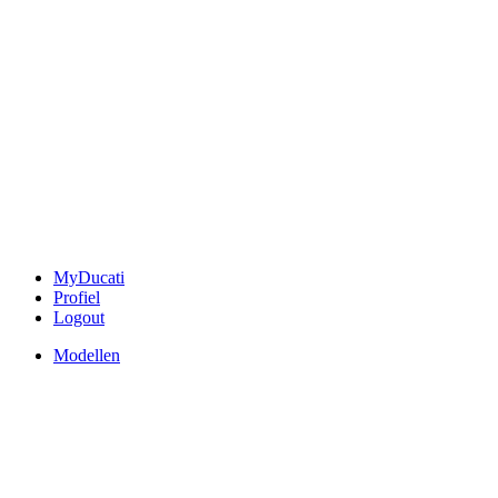
MyDucati
Profiel
Logout
Modellen