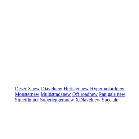
DesertX
new
Diavel
new
Heritage
new
Hypermotard
new
Monster
new
Multistrada
new
Off-road
new
Panigale
new
Streetfighter
Superleggera
new
XDiavel
new
Speciale