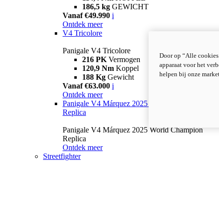
186,5 kg
GEWICHT
Vanaf €49.990
i
Ontdek meer
V4 Tricolore
Panigale V4 Tricolore
Door op “Alle cookies
216 PK
Vermogen
apparaat voor het verb
120,9 Nm
Koppel
helpen bij onze marke
188 Kg
Gewicht
Vanaf €63.000
i
Ontdek meer
Panigale V4 Márquez 2025 World Champion
Replica
Panigale V4 Márquez 2025 World Champion
Replica
Ontdek meer
Streetfighter