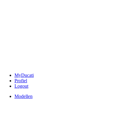
MyDucati
Profiel
Logout
Modellen