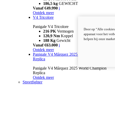
186,5 kg
GEWICHT
Vanaf €49.990
i
Ontdek meer
V4 Tricolore
Panigale V4 Tricolore
Door op “Alle cookies
216 PK
Vermogen
apparaat voor het verb
120,9 Nm
Koppel
helpen bij onze marke
188 Kg
Gewicht
Vanaf €63.000
i
Ontdek meer
Panigale V4 Márquez 2025 World Champion
Replica
Panigale V4 Márquez 2025 World Champion
Replica
Ontdek meer
Streetfighter