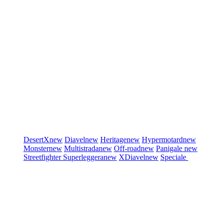
DesertX
new
Diavel
new
Heritage
new
Hypermotard
new
Monster
new
Multistrada
new
Off-road
new
Panigale
new
Streetfighter
Superleggera
new
XDiavel
new
Speciale