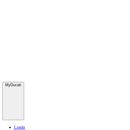
MyDucati
Login