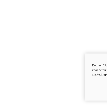
Door op “Al
voor het ve
marketingp