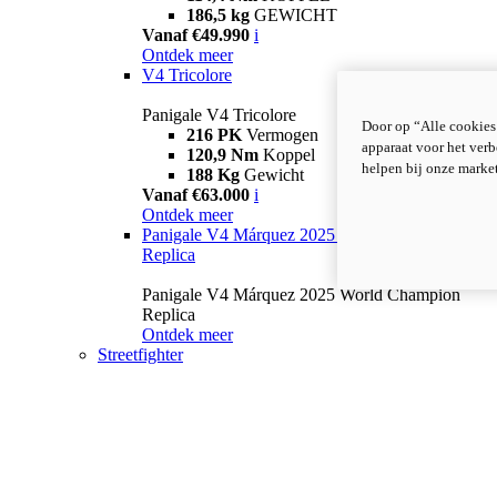
186,5 kg
GEWICHT
Vanaf €49.990
i
Ontdek meer
V4 Tricolore
Panigale V4 Tricolore
Door op “Alle cookies
216 PK
Vermogen
apparaat voor het verb
120,9 Nm
Koppel
helpen bij onze marke
188 Kg
Gewicht
Vanaf €63.000
i
Ontdek meer
Panigale V4 Márquez 2025 World Champion
Replica
Panigale V4 Márquez 2025 World Champion
Replica
Ontdek meer
Streetfighter