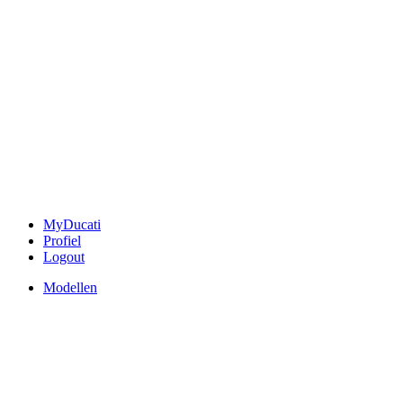
MyDucati
Profiel
Logout
Modellen