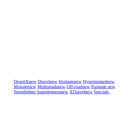
DesertX
new
Diavel
new
Heritage
new
Hypermotard
new
Monster
new
Multistrada
new
Off-road
new
Panigale
new
Streetfighter
Superleggera
new
XDiavel
new
Speciale