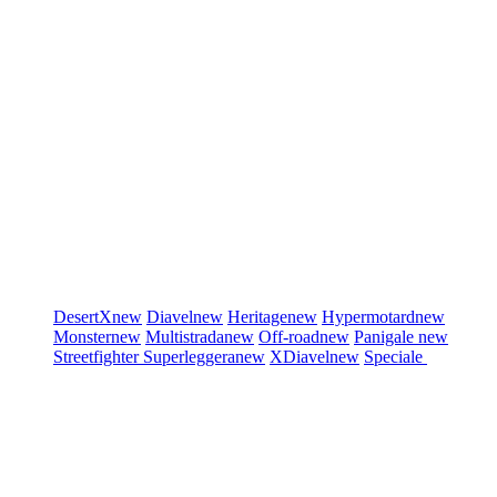
DesertX
new
Diavel
new
Heritage
new
Hypermotard
new
Monster
new
Multistrada
new
Off-road
new
Panigale
new
Streetfighter
Superleggera
new
XDiavel
new
Speciale