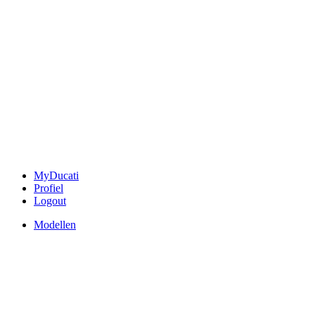
MyDucati
Profiel
Logout
Modellen