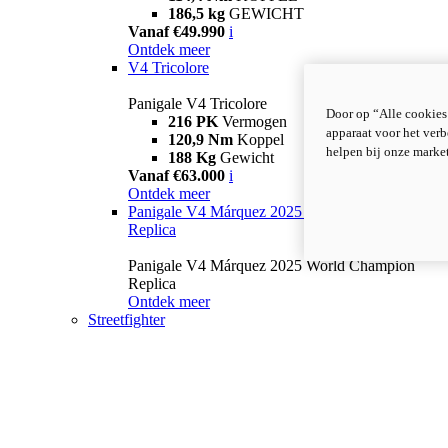
186,5 kg
GEWICHT
Vanaf €49.990
i
Ontdek meer
V4 Tricolore
Panigale V4 Tricolore
Door op “Alle cookies
216 PK
Vermogen
apparaat voor het verb
120,9 Nm
Koppel
helpen bij onze marke
188 Kg
Gewicht
Vanaf €63.000
i
Ontdek meer
Panigale V4 Márquez 2025 World Champion
Replica
Panigale V4 Márquez 2025 World Champion
Replica
Ontdek meer
Streetfighter