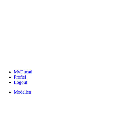
MyDucati
Profiel
Logout
Modellen