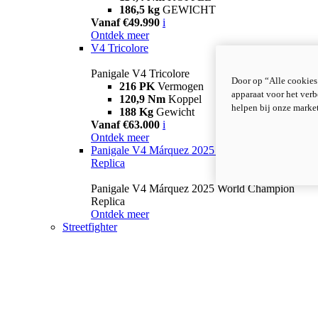
186,5 kg
GEWICHT
Vanaf €49.990
i
Ontdek meer
V4 Tricolore
Panigale V4 Tricolore
Door op “Alle cookies
216 PK
Vermogen
apparaat voor het verb
120,9 Nm
Koppel
helpen bij onze marke
188 Kg
Gewicht
Vanaf €63.000
i
Ontdek meer
Panigale V4 Márquez 2025 World Champion
Replica
Panigale V4 Márquez 2025 World Champion
Replica
Ontdek meer
Streetfighter