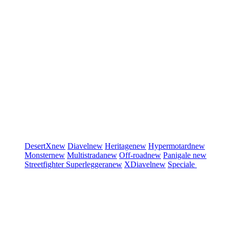
DesertX
new
Diavel
new
Heritage
new
Hypermotard
new
Monster
new
Multistrada
new
Off-road
new
Panigale
new
Streetfighter
Superleggera
new
XDiavel
new
Speciale