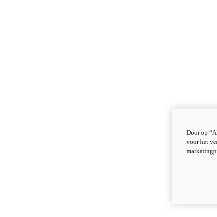
Door op “Al
voor het ve
marketingp