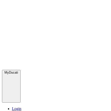
MyDucati
Login