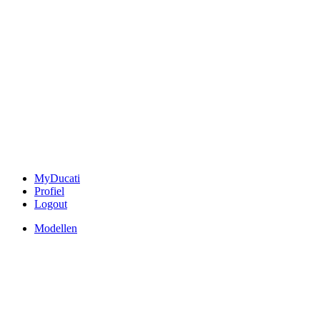
MyDucati
Profiel
Logout
Modellen