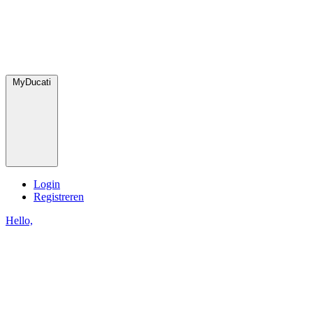
MyDucati
Login
Registreren
Hello,