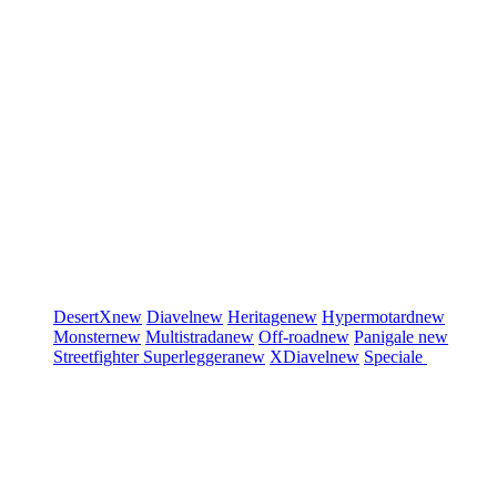
DesertX
new
Diavel
new
Heritage
new
Hypermotard
new
Monster
new
Multistrada
new
Off-road
new
Panigale
new
Streetfighter
Superleggera
new
XDiavel
new
Speciale