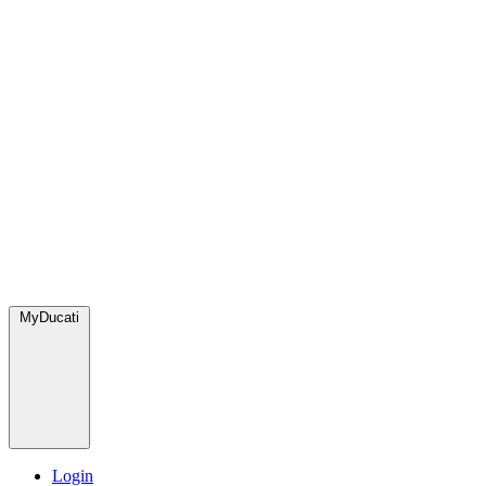
MyDucati
Login