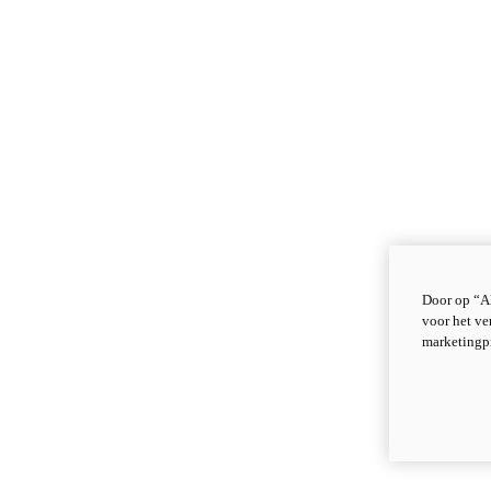
Door op “Al
voor het ve
marketingp