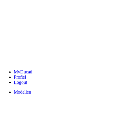
MyDucati
Profiel
Logout
Modellen