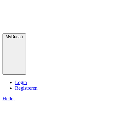
MyDucati
Login
Registreren
Hello,