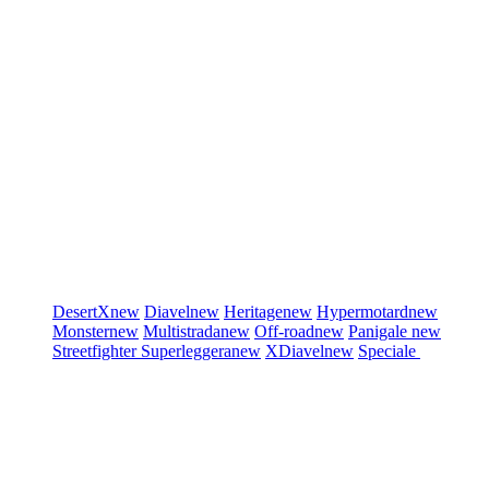
DesertX
new
Diavel
new
Heritage
new
Hypermotard
new
Monster
new
Multistrada
new
Off-road
new
Panigale
new
Streetfighter
Superleggera
new
XDiavel
new
Speciale