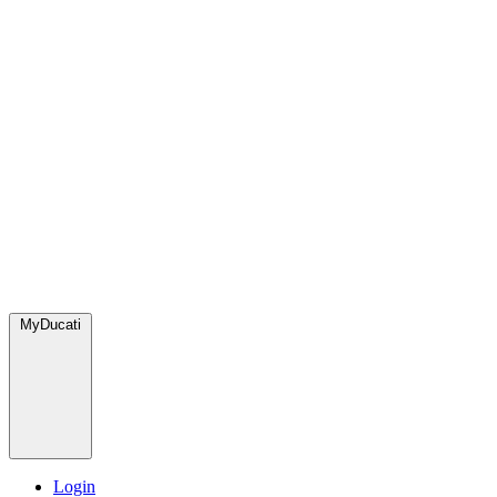
MyDucati
Login