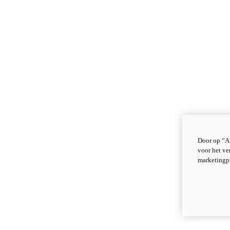
Door op “Al
voor het ve
marketingp