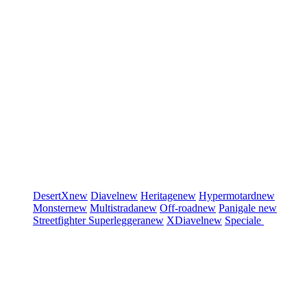
DesertX
new
Diavel
new
Heritage
new
Hypermotard
new
Monster
new
Multistrada
new
Off-road
new
Panigale
new
Streetfighter
Superleggera
new
XDiavel
new
Speciale