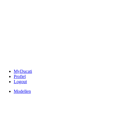
MyDucati
Profiel
Logout
Modellen