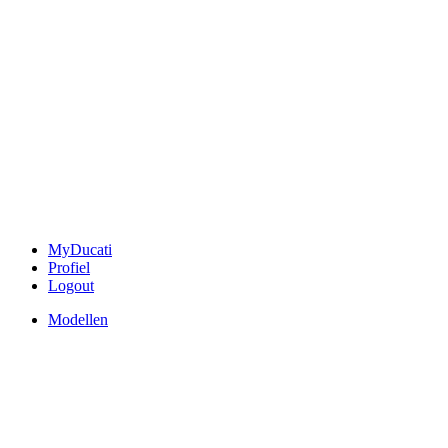
MyDucati
Profiel
Logout
Modellen