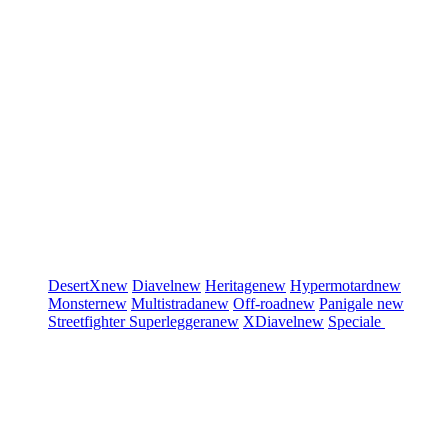
DesertX
new
Diavel
new
Heritage
new
Hypermotard
new
Monster
new
Multistrada
new
Off-road
new
Panigale
new
Streetfighter
Superleggera
new
XDiavel
new
Speciale