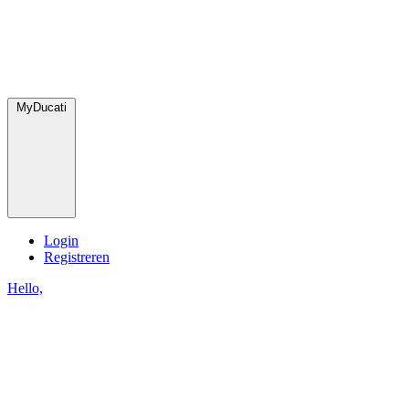
MyDucati
Login
Registreren
Hello,