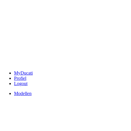
MyDucati
Profiel
Logout
Modellen