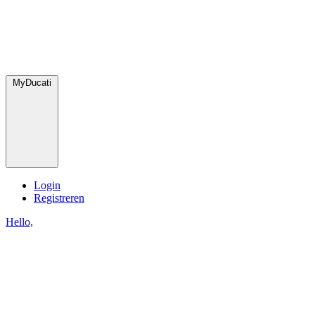
MyDucati
Login
Registreren
Hello,