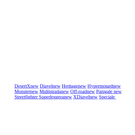
DesertX
new
Diavel
new
Heritage
new
Hypermotard
new
Monster
new
Multistrada
new
Off-road
new
Panigale
new
Streetfighter
Superleggera
new
XDiavel
new
Speciale