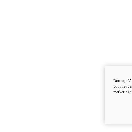
Door op “Al
voor het ve
marketingp