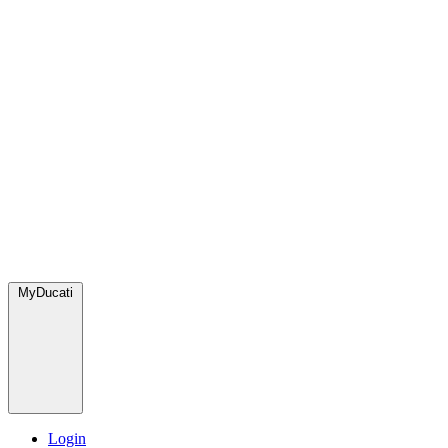
MyDucati
Login