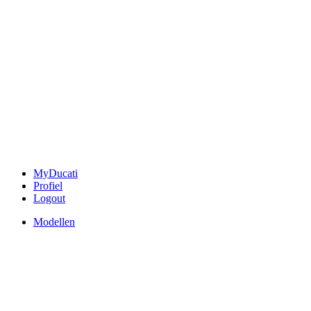
MyDucati
Profiel
Logout
Modellen