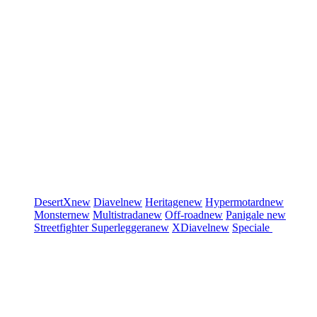
DesertX
new
Diavel
new
Heritage
new
Hypermotard
new
Monster
new
Multistrada
new
Off-road
new
Panigale
new
Streetfighter
Superleggera
new
XDiavel
new
Speciale