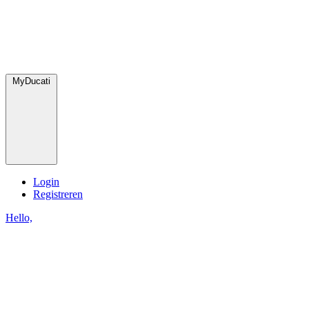
MyDucati
Login
Registreren
Hello,