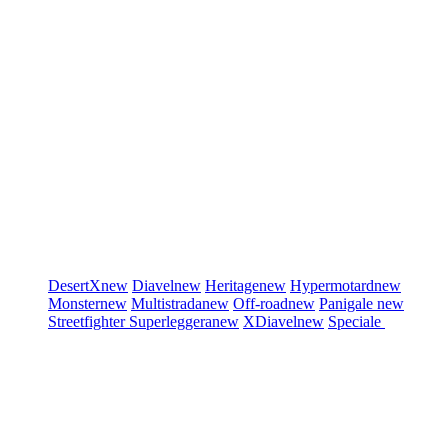
DesertX
new
Diavel
new
Heritage
new
Hypermotard
new
Monster
new
Multistrada
new
Off-road
new
Panigale
new
Streetfighter
Superleggera
new
XDiavel
new
Speciale