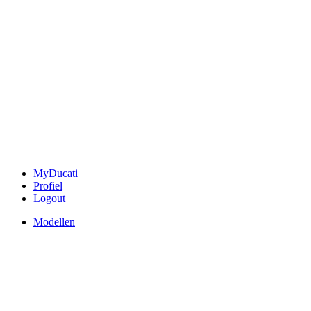
MyDucati
Profiel
Logout
Modellen