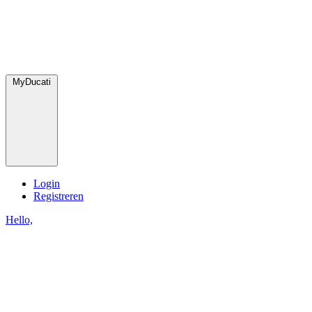
MyDucati
Login
Registreren
Hello,