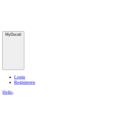
MyDucati
Login
Registreren
Hello,