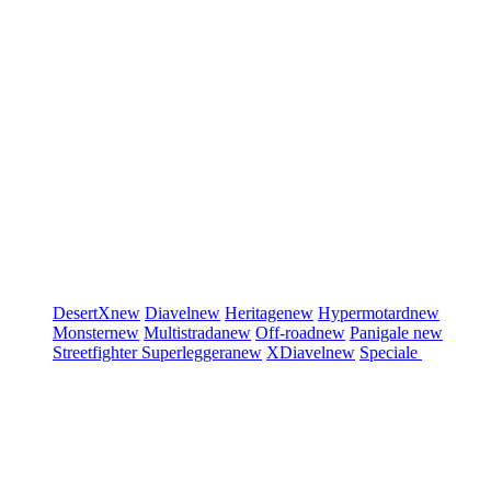
DesertX
new
Diavel
new
Heritage
new
Hypermotard
new
Monster
new
Multistrada
new
Off-road
new
Panigale
new
Streetfighter
Superleggera
new
XDiavel
new
Speciale