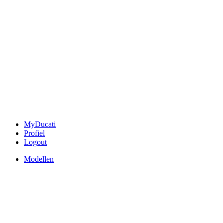
MyDucati
Profiel
Logout
Modellen