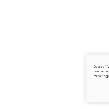
Door op “Al
voor het ve
marketingp