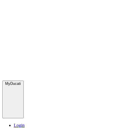
MyDucati
Login