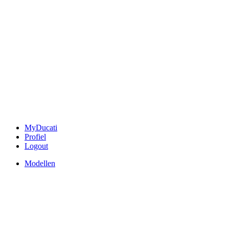
MyDucati
Profiel
Logout
Modellen