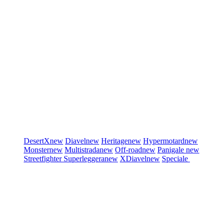
DesertX
new
Diavel
new
Heritage
new
Hypermotard
new
Monster
new
Multistrada
new
Off-road
new
Panigale
new
Streetfighter
Superleggera
new
XDiavel
new
Speciale