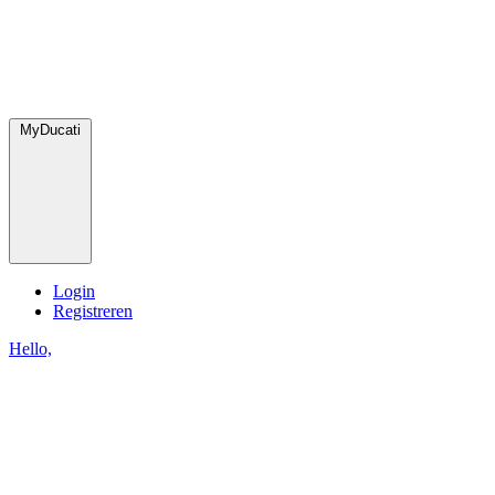
MyDucati
Login
Registreren
Hello,