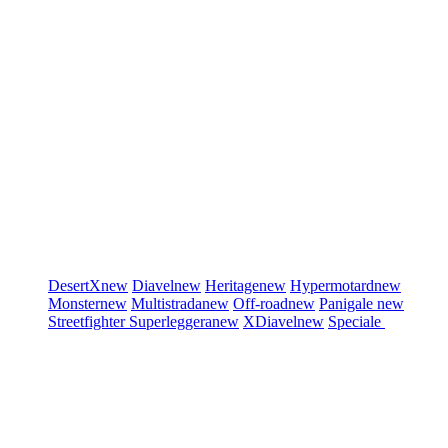
DesertX
new
Diavel
new
Heritage
new
Hypermotard
new
Monster
new
Multistrada
new
Off-road
new
Panigale
new
Streetfighter
Superleggera
new
XDiavel
new
Speciale