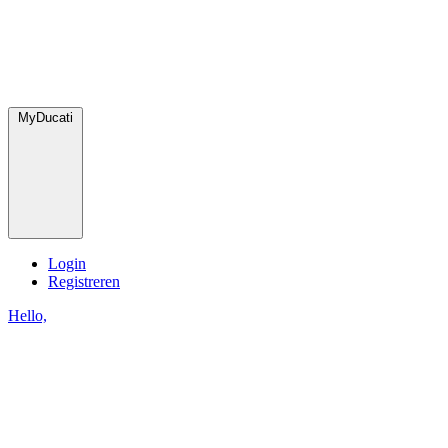
MyDucati
Login
Registreren
Hello,