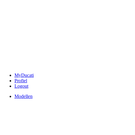
MyDucati
Profiel
Logout
Modellen