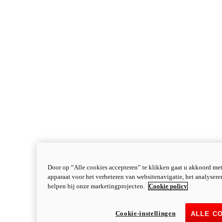
Door op “Alle cookies accepteren” te klikken gaat u akkoord me
apparaat voor het verbeteren van websitenavigatie, het analyser
helpen bij onze marketingprojecten.
Cookie policy
Cookie-instellingen
ALLE C