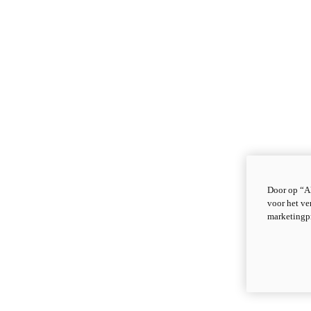
Door op “Al
voor het ve
marketingp