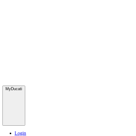
MyDucati
Login