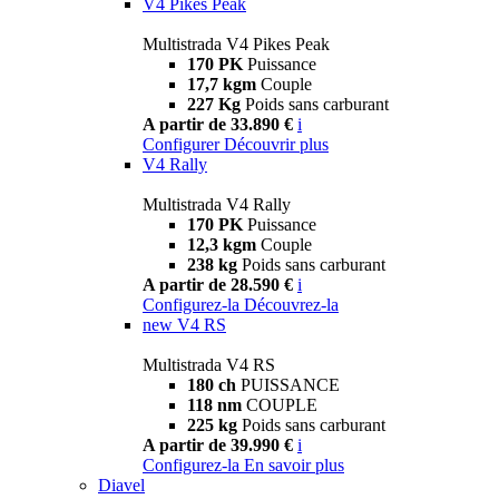
V4 Pikes Peak
Multistrada V4 Pikes Peak
170 PK
Puissance
17,7 kgm
Couple
227 Kg
Poids sans carburant
A partir de 33.890 €
i
Configurer
Découvrir plus
V4 Rally
Multistrada V4 Rally
170 PK
Puissance
12,3 kgm
Couple
238 kg
Poids sans carburant
A partir de 28.590 €
i
Configurez-la
Découvrez-la
new
V4 RS
Multistrada V4 RS
180 ch
PUISSANCE
118 nm
COUPLE
225 kg
Poids sans carburant
A partir de 39.990 €
i
Configurez-la
En savoir plus
Diavel