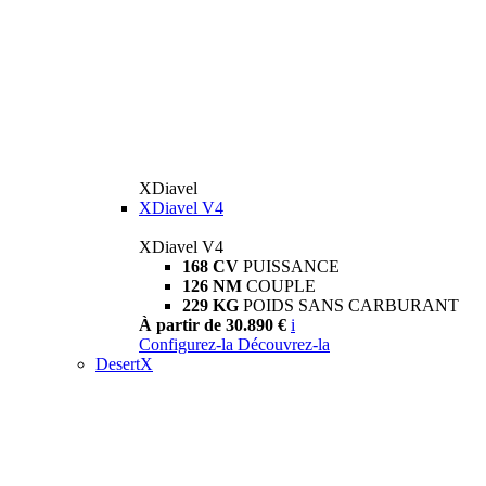
XDiavel
XDiavel V4
XDiavel V4
168 CV
PUISSANCE
126 NM
COUPLE
229 KG
POIDS SANS CARBURANT
À partir de 30.890 €
i
Configurez-la
Découvrez-la
DesertX