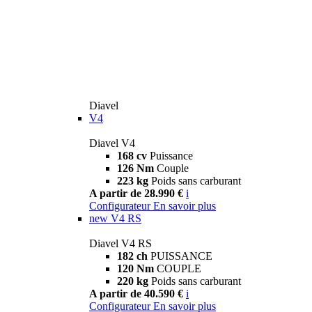
Diavel
V4
Diavel V4
168 cv
Puissance
126 Nm
Couple
223 kg
Poids sans carburant
A partir de 28.990 €
i
Configurateur
En savoir plus
new
V4 RS
Diavel V4 RS
182 ch
PUISSANCE
120 Nm
COUPLE
220 kg
Poids sans carburant
A partir de 40.590 €
i
Configurateur
En savoir plus