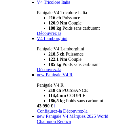
V4 Tricolore Italia
Panigale V4 Tricolore Italia
216 ch
Puissance
120,9 Nm
Couple
188 kg
Poids sans carburant
Découvrez-la
V4 Lamborghini
Panigale V4 Lamborghini
218.5 ch
Puissance
122.1 Nm
Couple
185 kg
Poids sans carburant
Découvrez-la
new
Panigale V4 R
Panigale V4 R
218 ch
PUISSANCE
114,4 nm
COUPLE
186,5 kg
Poids sans carburant
43.990 €
i
Configurez-la
Découvrez-la
new
Panigale V4 Márquez 2025 World
Champion Replica