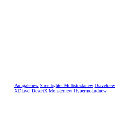
Panigale
new
Streetfighter
Multistrada
new
Diavel
new
XDiavel
DesertX
Monster
new
Hypermotard
new