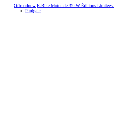
Offroad
new
E-Bike
Motos de 35kW
Éditions Limitées
Panigale