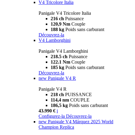
V4 Tricolore Italia
Panigale V4 Tricolore Italia
216 ch
Puissance
120,9 Nm
Couple
188 kg
Poids sans carburant
Découvrez-la
V4 Lamborghini
Panigale V4 Lamborghini
218.5 ch
Puissance
122.1 Nm
Couple
185 kg
Poids sans carburant
Découvrez-la
new
Panigale V4 R
Panigale V4 R
218 ch
PUISSANCE
114,4 nm
COUPLE
186,5 kg
Poids sans carburant
43.990 €
i
Configurez-la
Découvrez-la
new
Panigale V4 Márquez 2025 World
Champion Replica