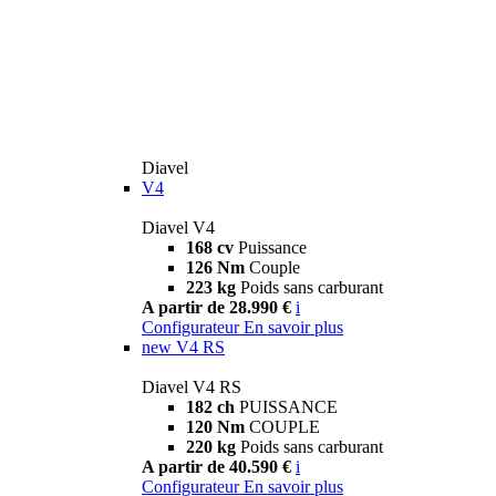
Diavel
V4
Diavel V4
168 cv
Puissance
126 Nm
Couple
223 kg
Poids sans carburant
A partir de 28.990 €
i
Configurateur
En savoir plus
new
V4 RS
Diavel V4 RS
182 ch
PUISSANCE
120 Nm
COUPLE
220 kg
Poids sans carburant
A partir de 40.590 €
i
Configurateur
En savoir plus