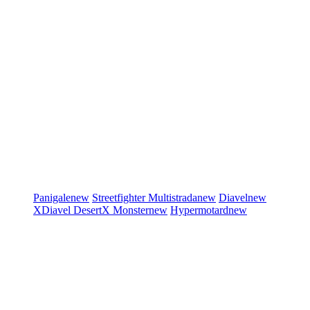
Panigale
new
Streetfighter
Multistrada
new
Diavel
new
XDiavel
DesertX
Monster
new
Hypermotard
new