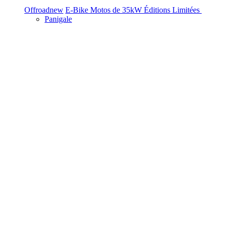
Offroad
new
E-Bike
Motos de 35kW
Éditions Limitées
Panigale