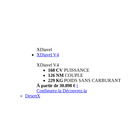
XDiavel
XDiavel V4
XDiavel V4
168 CV
PUISSANCE
126 NM
COUPLE
229 KG
POIDS SANS CARBURANT
À partir de 30.890 €
i
Configurez-la
Découvrez-la
DesertX