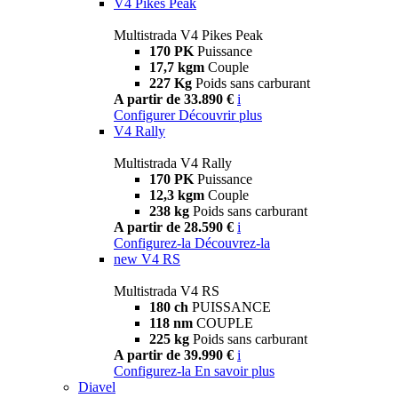
V4 Pikes Peak
Multistrada V4 Pikes Peak
170 PK
Puissance
17,7 kgm
Couple
227 Kg
Poids sans carburant
A partir de 33.890 €
i
Configurer
Découvrir plus
V4 Rally
Multistrada V4 Rally
170 PK
Puissance
12,3 kgm
Couple
238 kg
Poids sans carburant
A partir de 28.590 €
i
Configurez-la
Découvrez-la
new
V4 RS
Multistrada V4 RS
180 ch
PUISSANCE
118 nm
COUPLE
225 kg
Poids sans carburant
A partir de 39.990 €
i
Configurez-la
En savoir plus
Diavel