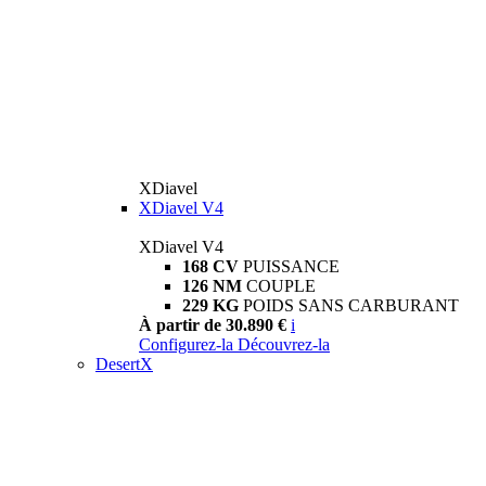
XDiavel
XDiavel V4
XDiavel V4
168 CV
PUISSANCE
126 NM
COUPLE
229 KG
POIDS SANS CARBURANT
À partir de 30.890 €
i
Configurez-la
Découvrez-la
DesertX