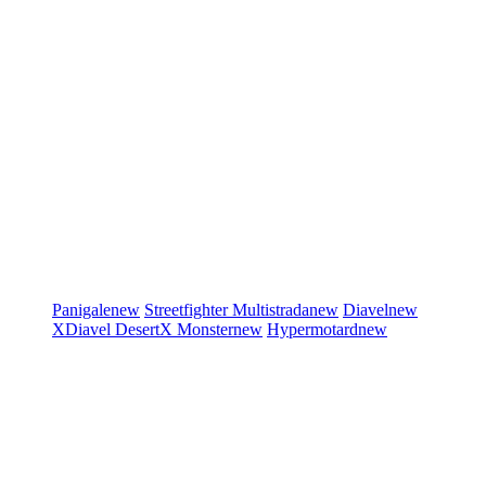
Panigale
new
Streetfighter
Multistrada
new
Diavel
new
XDiavel
DesertX
Monster
new
Hypermotard
new