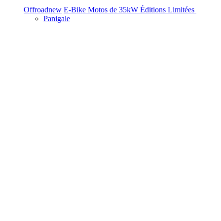
Offroad
new
E-Bike
Motos de 35kW
Éditions Limitées
Panigale