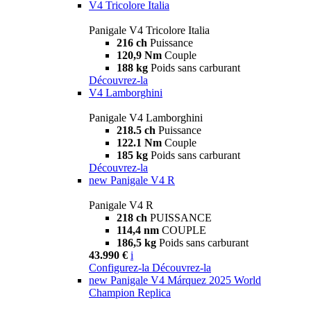
V4 Tricolore Italia
Panigale V4 Tricolore Italia
216 ch
Puissance
120,9 Nm
Couple
188 kg
Poids sans carburant
Découvrez-la
V4 Lamborghini
Panigale V4 Lamborghini
218.5 ch
Puissance
122.1 Nm
Couple
185 kg
Poids sans carburant
Découvrez-la
new
Panigale V4 R
Panigale V4 R
218 ch
PUISSANCE
114,4 nm
COUPLE
186,5 kg
Poids sans carburant
43.990 €
i
Configurez-la
Découvrez-la
new
Panigale V4 Márquez 2025 World
Champion Replica