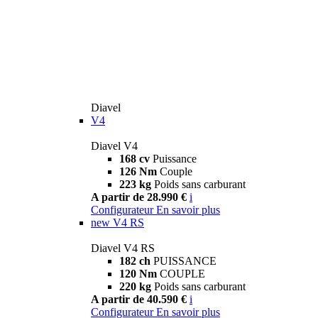
Diavel
V4
Diavel V4
168 cv
Puissance
126 Nm
Couple
223 kg
Poids sans carburant
A partir de 28.990 €
i
Configurateur
En savoir plus
new
V4 RS
Diavel V4 RS
182 ch
PUISSANCE
120 Nm
COUPLE
220 kg
Poids sans carburant
A partir de 40.590 €
i
Configurateur
En savoir plus