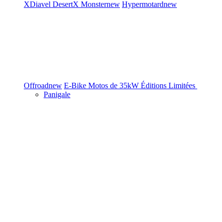
XDiavel
DesertX
Monster
new
Hypermotard
new
Offroad
new
E-Bike
Motos de 35kW
Éditions Limitées
Panigale