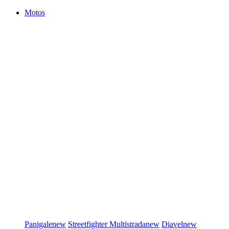
Motos
Panigale
new
Streetfighter
Multistrada
new
Diavel
new