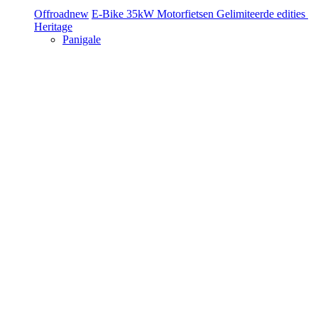
Offroad
new
E-Bike
35kW Motorfietsen
Gelimiteerde edities
Heritage
Panigale