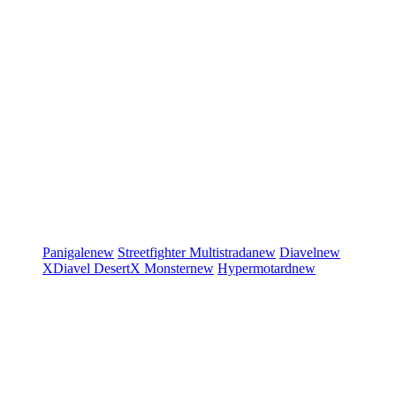
Panigale
new
Streetfighter
Multistrada
new
Diavel
new
XDiavel
DesertX
Monster
new
Hypermotard
new