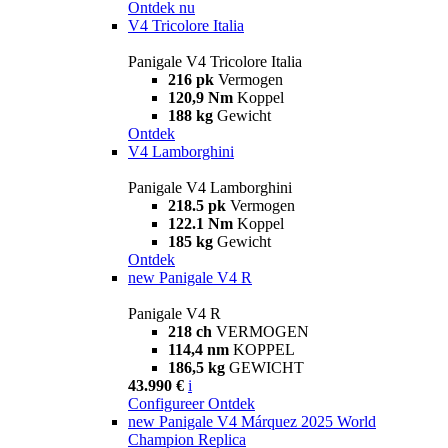
Ontdek nu
V4 Tricolore Italia
Panigale V4 Tricolore Italia
216 pk
Vermogen
120,9 Nm
Koppel
188 kg
Gewicht
Ontdek
V4 Lamborghini
Panigale V4 Lamborghini
218.5 pk
Vermogen
122.1 Nm
Koppel
185 kg
Gewicht
Ontdek
new
Panigale V4 R
Panigale V4 R
218 ch
VERMOGEN
114,4 nm
KOPPEL
186,5 kg
GEWICHT
43.990 €
i
Configureer
Ontdek
new
Panigale V4 Márquez 2025 World
Champion Replica