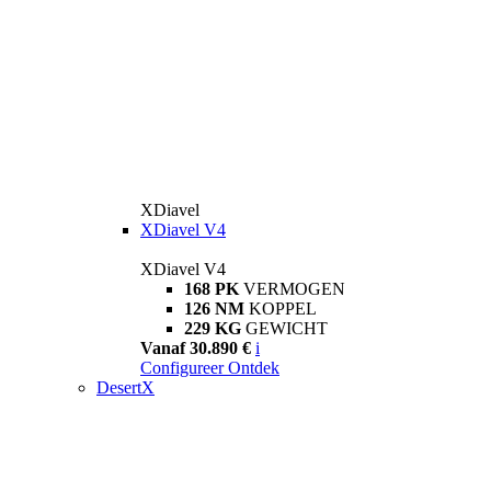
XDiavel
XDiavel V4
XDiavel V4
168 PK
VERMOGEN
126 NM
KOPPEL
229 KG
GEWICHT
Vanaf 30.890 €
i
Configureer
Ontdek
DesertX