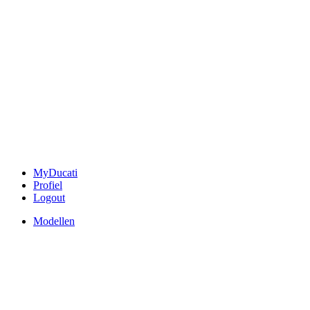
MyDucati
Profiel
Logout
Modellen