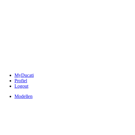
MyDucati
Profiel
Logout
Modellen