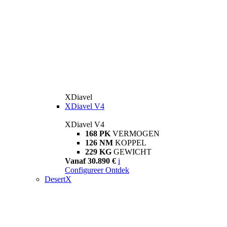
XDiavel
XDiavel V4
XDiavel V4
168 PK
VERMOGEN
126 NM
KOPPEL
229 KG
GEWICHT
Vanaf 30.890 €
i
Configureer
Ontdek
DesertX