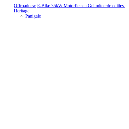
Offroad
new
E-Bike
35kW Motorfietsen
Gelimiteerde edities
Heritage
Panigale