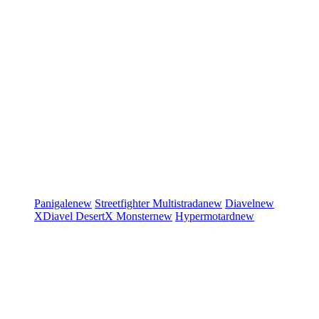
Panigale
new
Streetfighter
Multistrada
new
Diavel
new
XDiavel
DesertX
Monster
new
Hypermotard
new