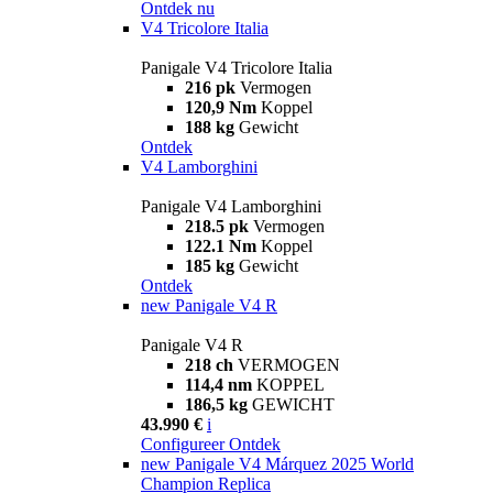
Ontdek nu
V4 Tricolore Italia
Panigale V4 Tricolore Italia
216 pk
Vermogen
120,9 Nm
Koppel
188 kg
Gewicht
Ontdek
V4 Lamborghini
Panigale V4 Lamborghini
218.5 pk
Vermogen
122.1 Nm
Koppel
185 kg
Gewicht
Ontdek
new
Panigale V4 R
Panigale V4 R
218 ch
VERMOGEN
114,4 nm
KOPPEL
186,5 kg
GEWICHT
43.990 €
i
Configureer
Ontdek
new
Panigale V4 Márquez 2025 World
Champion Replica