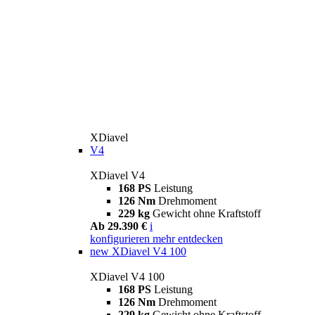
XDiavel
V4
XDiavel V4
168 PS
Leistung
126 Nm
Drehmoment
229 kg
Gewicht ohne Kraftstoff
Ab 29.390 €
i
konfigurieren
mehr entdecken
new
XDiavel V4 100
XDiavel V4 100
168 PS
Leistung
126 Nm
Drehmoment
229 kg
Gewicht ohne Kraftstoff