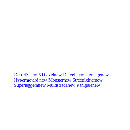
DesertX
new
XDiavel
new
Diavel
new
Heritage
new
Hypermotard
new
Monster
new
Streetfighter
new
Superleggera
new
Multistrada
new
Panigale
new