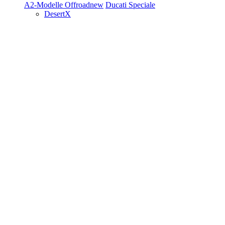
A2-Modelle
Offroad
new
Ducati Speciale
DesertX