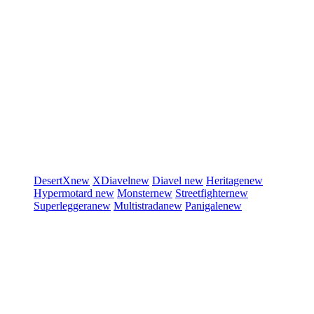
DesertX
new
XDiavel
new
Diavel
new
Heritage
new
Hypermotard
new
Monster
new
Streetfighter
new
Superleggera
new
Multistrada
new
Panigale
new