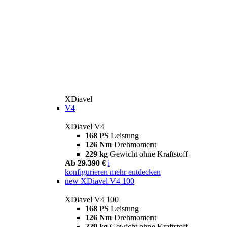
XDiavel
V4
XDiavel V4
168 PS
Leistung
126 Nm
Drehmoment
229 kg
Gewicht ohne Kraftstoff
Ab 29.390 €
i
konfigurieren
mehr entdecken
new
XDiavel V4 100
XDiavel V4 100
168 PS
Leistung
126 Nm
Drehmoment
229 kg
Gewicht ohne Kraftstoff