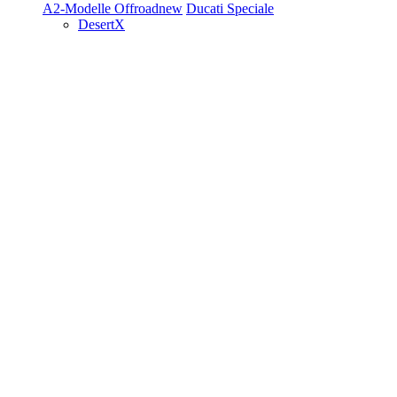
A2-Modelle
Offroad
new
Ducati Speciale
DesertX